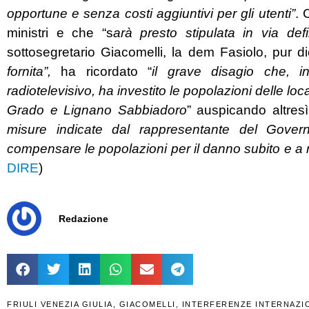
opportune e senza costi aggiuntivi per gli utenti”
. 
ministri e che “s
arà presto stipulata in via defi
sottosegretario Giacomelli, la dem Fasiolo, pur d
fornita”,
ha ricordato “
il grave disagio che, i
radiotelevisivo, ha investito le popolazioni delle local
Grado e Lignano Sabbiadoro
” auspicando altres
misure indicate dal rappresentante del Gover
compensare le popolazioni per il danno subito e a mit
DIRE
)
Redazione
FRIULI VENEZIA GIULIA
,
GIACOMELLI
,
INTERFERENZE INTERNAZI