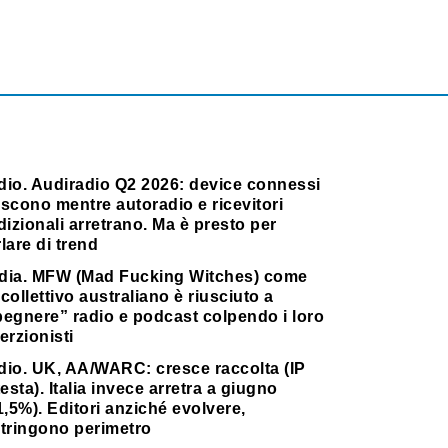
dio. Audiradio Q2 2026: device connessi
scono mentre autoradio e ricevitori
dizionali arretrano. Ma è presto per
lare di trend
dia. MFW (Mad Fucking Witches) come
collettivo australiano è riusciuto a
pegnere” radio e podcast colpendo i loro
erzionisti
dio. UK, AA/WARC: cresce raccolta (IP
testa). Italia invece arretra a giugno
1,5%). Editori anziché evolvere,
stringono perimetro