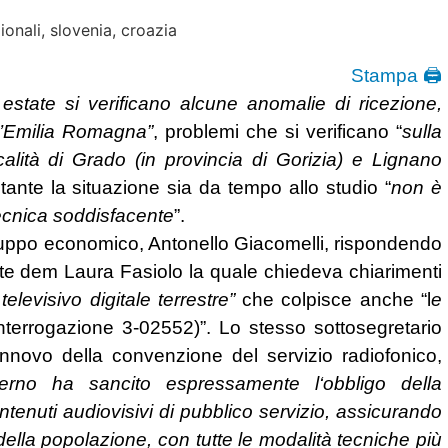
Stampa 🖨
estate si verificano alcune anomalie di ricezione,
ll’Emilia Romagna”
, problemi che si verificano “
sulla
alità di Grado (in provincia di Gorizia) e Lignano
ante la situazione sia da tempo allo studio “
non è
ecnica soddisfacente
”.
Sviluppo economico, Antonello Giacomelli, rispondendo
nte dem Laura Fasiolo la quale chiedeva chiarimenti
levisivo digitale terrestre”
che colpisce anche “l
e
interrogazione 3-02552)”. Lo stesso sottosegretario
innovo della convenzione del servizio radiofonico,
verno ha sancito espressamente l‘obbligo della
contenuti audiovisivi di pubblico servizio, assicurando
 della popolazione, con tutte le modalità tecniche più