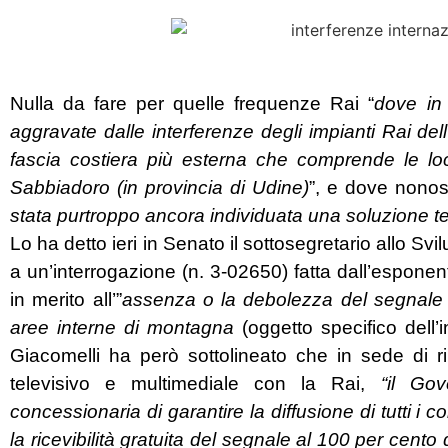
Nulla da fare per quelle frequenze Rai “
dove in 
aggravate dalle interferenze degli impianti Rai de
fascia costiera più esterna che comprende le loc
Sabbiadoro (in provincia di Udine)
”, e dove nonost
stata purtroppo ancora individuata una soluzione t
Lo ha detto ieri in Senato il sottosegretario allo 
a un’interrogazione (n. 3-02650) fatta dall’espone
in merito all’”
assenza o la debolezza del segnale te
aree interne di montagna
(oggetto specifico dell’
Giacomelli ha però sottolineato che in sede di r
televisivo e multimediale con la Rai,
“il Go
concessionaria di garantire la diffusione di tutti i 
la ricevibilità gratuita del segnale al 100 per cento