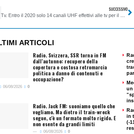
SUCCESSIVO
Tv. Entro il 2020 solo 14 canali UHF effettivi alle tv per il DTT. Ma la capacità col T2 sopperirà. Cambierà però completamente il modello televisivo
LTIMI ARTICOLI
Radio. Svizzera, SSR torna in FM
Ra
dall’autunno: recupero della
cre
copertura o costosa retromarcia
tra
politica a danno di contenuti e
par
occupazione?
Me
06/08/2026
0
un 
“s
ins
Radio. Jack FM: suoniamo quello che
Ra
vogliamo. Ma dietro il train-wreck
in 
segue, c’è un formato molto rigido. E
(-1
non esente da grandi limiti
re
06/08/2026
0