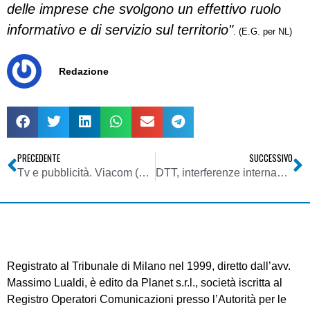
delle imprese che svolgono un effettivo
ruolo
informativo e di servizio sul territorio"
.
(E.G. per NL)
Redazione
PRECEDENTE
SUCCESSIVO
Tv e pubblicità. Viacom (Mtv, Comedy Central, Nickelodeon ): raccolta a +13% sul 2013
DTT, interferenze internazionali: corsa contro tempo per scadenze. Sindacati si lamentano, ma dov’erano al tempo?
Registrato al Tribunale di Milano nel 1999, diretto dall’avv.
Massimo Lualdi, è edito da Planet s.r.l., società iscritta al
Registro Operatori Comunicazioni presso l’Autorità per le