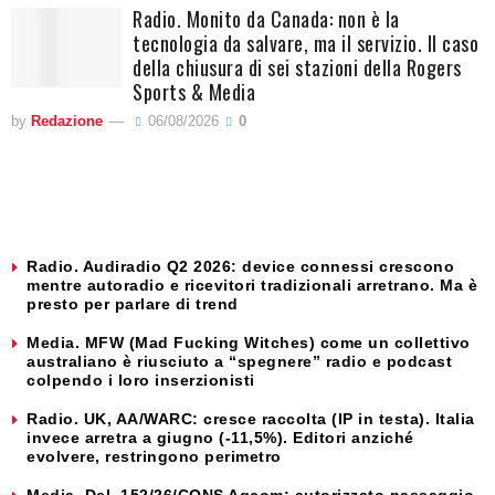
Radio. Monito da Canada: non è la
tecnologia da salvare, ma il servizio. Il caso
della chiusura di sei stazioni della Rogers
Sports & Media
by
Redazione
06/08/2026
0
Radio. Audiradio Q2 2026: device connessi crescono
mentre autoradio e ricevitori tradizionali arretrano. Ma è
presto per parlare di trend
Media. MFW (Mad Fucking Witches) come un collettivo
australiano è riusciuto a “spegnere” radio e podcast
colpendo i loro inserzionisti
Radio. UK, AA/WARC: cresce raccolta (IP in testa). Italia
invece arretra a giugno (-11,5%). Editori anziché
evolvere, restringono perimetro