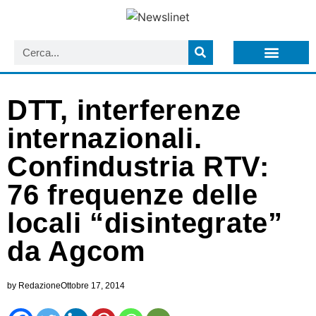
LISTA NEWSLETTER E CIRCOLARI SIT
ARCHIVIO S.I.T.
DTT, interferenze
internazionali.
Confindustria RTV:
76 frequenze delle
locali “disintegrate”
da Agcom
by
Redazione
Ottobre 17, 2014