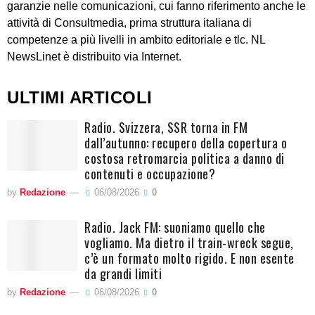
garanzie nelle comunicazioni, cui fanno riferimento anche le
attività di Consultmedia, prima struttura italiana di
competenze a più livelli in ambito editoriale e tlc. NL
NewsLinet è distribuito via Internet.
ULTIMI ARTICOLI
Radio. Svizzera, SSR torna in FM
dall’autunno: recupero della copertura o
costosa retromarcia politica a danno di
contenuti e occupazione?
by
Redazione
06/08/2026
0
Radio. Jack FM: suoniamo quello che
vogliamo. Ma dietro il train-wreck segue,
c’è un formato molto rigido. E non esente
da grandi limiti
by
Redazione
06/08/2026
0