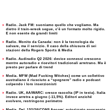
Radio. Jack FM: suoniamo quello che vogliamo. Ma
dietro il train-wreck segue, c’è un formato molto rigido.
E non esente da grandi limiti
Radio. Monito da Canada: non è la tecnologia da
salvare, ma il servizio. Il caso della chiusura di sei
stazioni della Rogers Sports & Media
Radio. Audiradio Q2 2026: device connessi crescono
mentre autoradio e ricevitori tradizionali arretrano. Ma è
presto per parlare di trend
Media. MFW (Mad Fucking Witches) come un collettivo
australiano è riusciuto a “spegnere” radio e podcast
colpendo i loro inserzionisti
Radio. UK, AA/WARC: cresce raccolta (IP in testa). Italia
invece arretra a giugno (-11,5%). Editori anziché
evolvere, restringono perimetro
Media. Del. 152/26/CONS Agcom: autorizzato passaggio