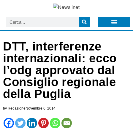
LISTA NEWSLETTER E CIRCOLARI SIT
ARCHIVIO S.I.T.
DTT, interferenze
internazionali: ecco
l’odg approvato dal
Consiglio regionale
della Puglia
by
Redazione
Novembre 6, 2014