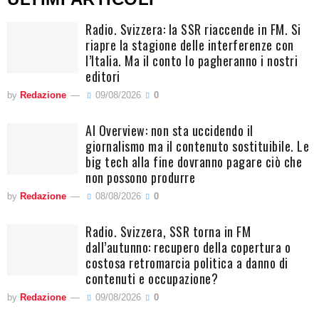
Radio. Svizzera: la SSR riaccende in FM. Si
riapre la stagione delle interferenze con
l’Italia. Ma il conto lo pagheranno i nostri
editori
by
Redazione
09/08/2026
0
AI Overview: non sta uccidendo il
giornalismo ma il contenuto sostituibile. Le
big tech alla fine dovranno pagare ciò che
non possono produrre
by
Redazione
08/08/2026
0
Radio. Svizzera, SSR torna in FM
dall’autunno: recupero della copertura o
costosa retromarcia politica a danno di
contenuti e occupazione?
by
Redazione
09/08/2026
0