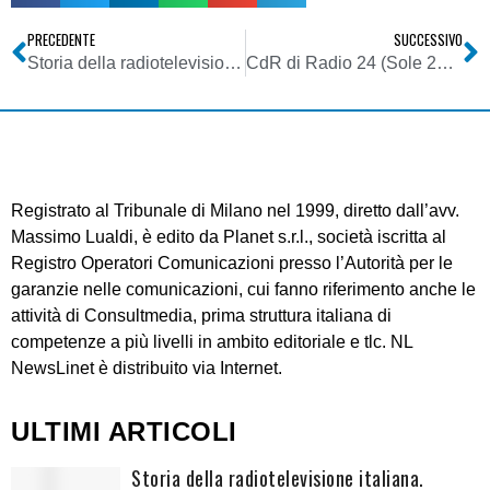
PRECEDENTE
SUCCESSIVO
Storia della radiotelevisione italiana. Campania, Radio Stabia 1: discendente dei 27 MHz
CdR di Radio 24 (Sole 24 Ore) all’editore (Confindustria): il confronto sui tagli presuppone la cogestione e tre risposte
Registrato al Tribunale di Milano nel 1999, diretto dall’avv.
Massimo Lualdi, è edito da Planet s.r.l., società iscritta al
Registro Operatori Comunicazioni presso l’Autorità per le
garanzie nelle comunicazioni, cui fanno riferimento anche le
attività di Consultmedia, prima struttura italiana di
competenze a più livelli in ambito editoriale e tlc. NL
NewsLinet è distribuito via Internet.
ULTIMI ARTICOLI
Storia della radiotelevisione italiana.