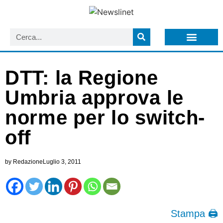
LISTA NEWSLETTER E CIRCOLARI SIT
ARCHIVIO S.I.T.
DTT: la Regione
Umbria approva le
norme per lo switch-
off
by
Redazione
Luglio 3, 2011
Stampa 🖨