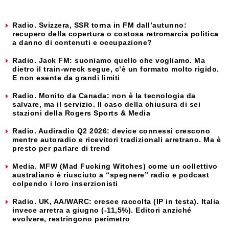
Radio. Svizzera, SSR torna in FM dall’autunno:
recupero della copertura o costosa retromarcia politica
a danno di contenuti e occupazione?
Radio. Jack FM: suoniamo quello che vogliamo. Ma
dietro il train-wreck segue, c’è un formato molto rigido.
E non esente da grandi limiti
Radio. Monito da Canada: non è la tecnologia da
salvare, ma il servizio. Il caso della chiusura di sei
stazioni della Rogers Sports & Media
Radio. Audiradio Q2 2026: device connessi crescono
mentre autoradio e ricevitori tradizionali arretrano. Ma è
presto per parlare di trend
Media. MFW (Mad Fucking Witches) come un collettivo
australiano è riusciuto a “spegnere” radio e podcast
colpendo i loro inserzionisti
Radio. UK, AA/WARC: cresce raccolta (IP in testa). Italia
invece arretra a giugno (-11,5%). Editori anziché
evolvere, restringono perimetro