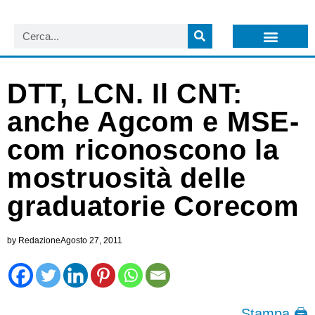
LISTA NEWSLETTER E CIRCOLARI SIT
ARCHIVIO S.I.T.
DTT, LCN. Il CNT:
anche Agcom e MSE-
com riconoscono la
mostruosità delle
graduatorie Corecom
by
Redazione
Agosto 27, 2011
Stampa 🖨