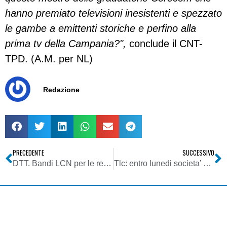
hanno premiato televisioni inesistenti e spezzato
le gambe a emittenti storiche e perfino alla
prima tv della Campania?",
conclude il CNT-
TPD. (A.M. per NL)
Redazione
PRECEDENTE
SUCCESSIVO
DTT. Bandi LCN per le regioni Liguria, Toscana e Umbria. Compilazione elettronica della domanda
Tlc: entro lunedi societa’ dovranno presentare offerte per frequenze dividendo esterno (61-69 UHF)