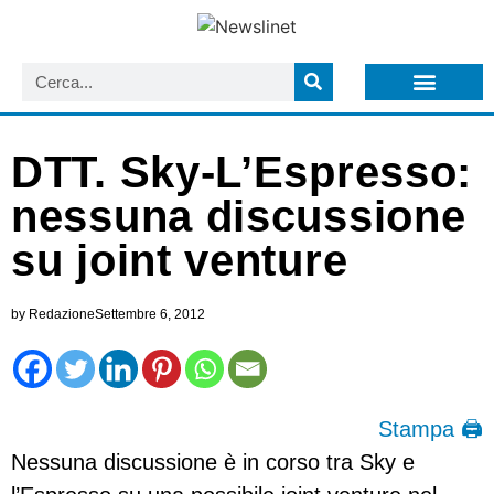
LISTA NEWSLETTER E CIRCOLARI SIT
ARCHIVIO S.I.T.
DTT. Sky-L’Espresso:
nessuna discussione
su joint venture
by
Redazione
Settembre 6, 2012
Stampa 🖨
Nessuna discussione è in corso tra Sky e