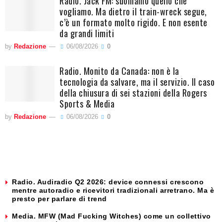
Radio. Jack FM: suoniamo quello che
vogliamo. Ma dietro il train-wreck segue,
c’è un formato molto rigido. E non esente
da grandi limiti
by
Redazione
06/08/2026
0
Radio. Monito da Canada: non è la
tecnologia da salvare, ma il servizio. Il caso
della chiusura di sei stazioni della Rogers
Sports & Media
by
Redazione
06/08/2026
0
Radio. Audiradio Q2 2026: device connessi crescono
mentre autoradio e ricevitori tradizionali arretrano. Ma è
presto per parlare di trend
Media. MFW (Mad Fucking Witches) come un collettivo