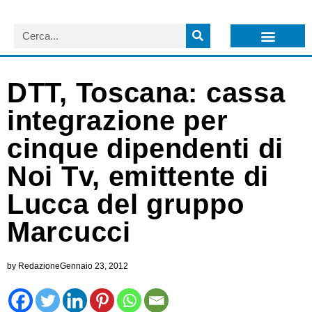
LISTA NEWSLETTER E CIRCOLARI SIT
ARCHIVIO S.I.T.
DTT, Toscana: cassa
integrazione per
cinque dipendenti di
Noi Tv, emittente di
Lucca del gruppo
Marcucci
by
Redazione
Gennaio 23, 2012