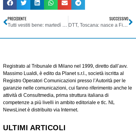
PRECEDENTE
SUCCESSIVO
Tutti vestiti bene: martedì si va alla festa dei 30 anni di Radio Deejay. La ex numero 1 delle radio nazionali
DTT, Toscana: nasce a Firenze dal gruppo Poli il Canale 192 Gastone Nencini, interamente dedicato al ciclismo
Registrato al Tribunale di Milano nel 1999, diretto dall’avv.
Massimo Lualdi, è edito da Planet s.r.l., società iscritta al
Registro Operatori Comunicazioni presso l’Autorità per le
garanzie nelle comunicazioni, cui fanno riferimento anche le
attività di Consultmedia, prima struttura italiana di
competenze a più livelli in ambito editoriale e tlc. NL
NewsLinet è distribuito via Internet.
ULTIMI ARTICOLI