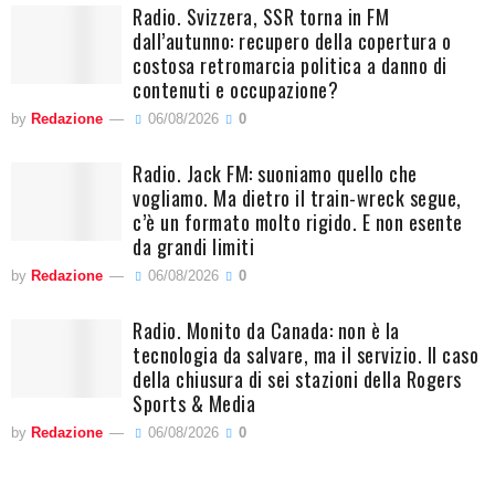
Radio. Svizzera, SSR torna in FM
dall’autunno: recupero della copertura o
costosa retromarcia politica a danno di
contenuti e occupazione?
by
Redazione
06/08/2026
0
Radio. Jack FM: suoniamo quello che
vogliamo. Ma dietro il train-wreck segue,
c’è un formato molto rigido. E non esente
da grandi limiti
by
Redazione
06/08/2026
0
Radio. Monito da Canada: non è la
tecnologia da salvare, ma il servizio. Il caso
della chiusura di sei stazioni della Rogers
Sports & Media
by
Redazione
06/08/2026
0