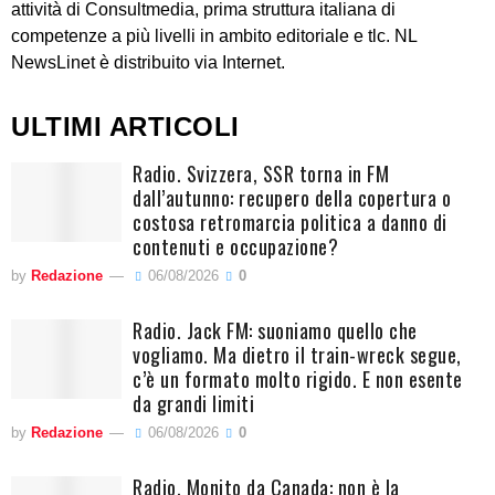
attività di Consultmedia, prima struttura italiana di
competenze a più livelli in ambito editoriale e tlc. NL
NewsLinet è distribuito via Internet.
ULTIMI ARTICOLI
Radio. Svizzera, SSR torna in FM
dall’autunno: recupero della copertura o
costosa retromarcia politica a danno di
contenuti e occupazione?
by
Redazione
06/08/2026
0
Radio. Jack FM: suoniamo quello che
vogliamo. Ma dietro il train-wreck segue,
c’è un formato molto rigido. E non esente
da grandi limiti
by
Redazione
06/08/2026
0
Radio. Monito da Canada: non è la