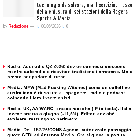
tecnologia da salvare, ma il servizio. Il caso
della chiusura di sei stazioni della Rogers
Sports & Media
by
Redazione
06/08/2026
0
Radio. Audiradio Q2 2026: device connessi crescono
mentre autoradio e ricevitori tradizionali arretrano. Ma è
presto per parlare di trend
Media. MFW (Mad Fucking Witches) come un collettivo
australiano è riusciuto a “spegnere” radio e podcast
colpendo i loro inserzionisti
Radio. UK, AA/WARC: cresce raccolta (IP in testa). Italia
invece arretra a giugno (-11,5%). Editori anziché
evolvere, restringono perimetro
Media. Del. 152/26/CONS Agcom: autorizzato passaggio
quote GEDI ad Antenna Media. Ora si gioca la partita