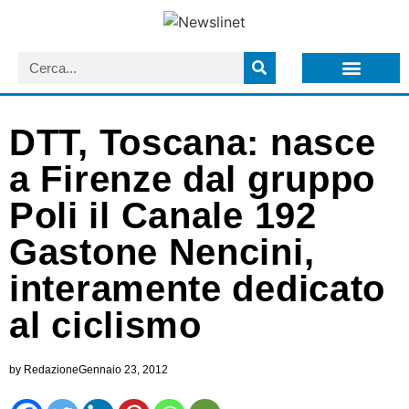
LISTA NEWSLETTER E CIRCOLARI SIT
ARCHIVIO S.I.T.
DTT, Toscana: nasce
a Firenze dal gruppo
Poli il Canale 192
Gastone Nencini,
interamente dedicato
al ciclismo
by
Redazione
Gennaio 23, 2012