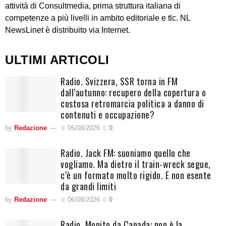
attività di Consultmedia, prima struttura italiana di
competenze a più livelli in ambito editoriale e tlc. NL
NewsLinet è distribuito via Internet.
ULTIMI ARTICOLI
Radio. Svizzera, SSR torna in FM
dall’autunno: recupero della copertura o
costosa retromarcia politica a danno di
contenuti e occupazione?
by
Redazione
06/08/2026
0
Radio. Jack FM: suoniamo quello che
vogliamo. Ma dietro il train-wreck segue,
c’è un formato molto rigido. E non esente
da grandi limiti
by
Redazione
06/08/2026
0
Radio. Monito da Canada: non è la