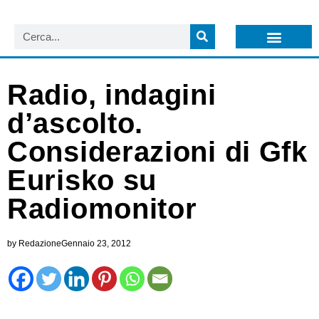
LISTA NEWSLETTER E CIRCOLARI SIT
ARCHIVIO S.I.T.
Radio, indagini
d’ascolto.
Considerazioni di Gfk
Eurisko su
Radiomonitor
by
Redazione
Gennaio 23, 2012