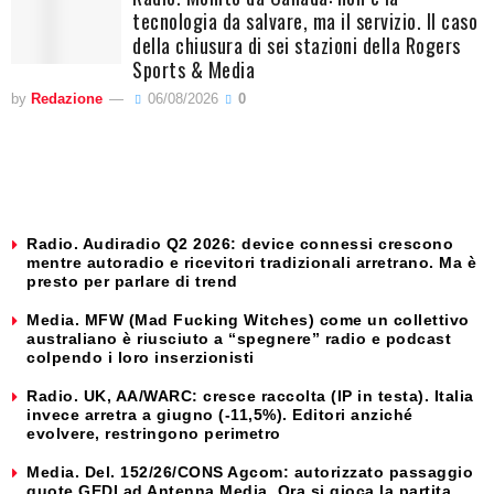
tecnologia da salvare, ma il servizio. Il caso
della chiusura di sei stazioni della Rogers
Sports & Media
by
Redazione
06/08/2026
0
Radio. Audiradio Q2 2026: device connessi crescono
mentre autoradio e ricevitori tradizionali arretrano. Ma è
presto per parlare di trend
Media. MFW (Mad Fucking Witches) come un collettivo
australiano è riusciuto a “spegnere” radio e podcast
colpendo i loro inserzionisti
Radio. UK, AA/WARC: cresce raccolta (IP in testa). Italia
invece arretra a giugno (-11,5%). Editori anziché
evolvere, restringono perimetro
Media. Del. 152/26/CONS Agcom: autorizzato passaggio
quote GEDI ad Antenna Media. Ora si gioca la partita