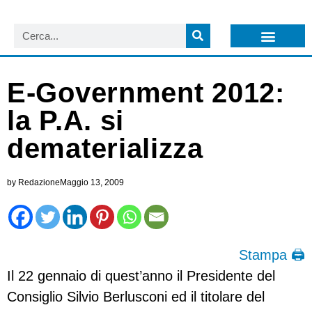
LISTA NEWSLETTER E CIRCOLARI SIT
ARCHIVIO S.I.T.
E-Government 2012:
la P.A. si
dematerializza
by
Redazione
Maggio 13, 2009
Stampa 🖨
Il 22 gennaio di quest’anno il Presidente del
Consiglio Silvio Berlusconi ed il titolare del