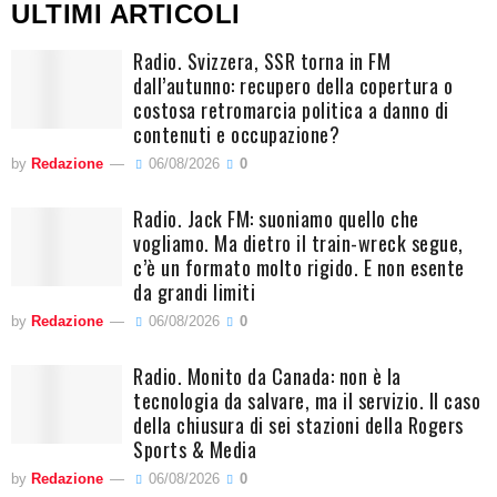
ULTIMI ARTICOLI
Radio. Svizzera, SSR torna in FM
dall’autunno: recupero della copertura o
costosa retromarcia politica a danno di
contenuti e occupazione?
by
Redazione
06/08/2026
0
Radio. Jack FM: suoniamo quello che
vogliamo. Ma dietro il train-wreck segue,
c’è un formato molto rigido. E non esente
da grandi limiti
by
Redazione
06/08/2026
0
Radio. Monito da Canada: non è la
tecnologia da salvare, ma il servizio. Il caso
della chiusura di sei stazioni della Rogers
Sports & Media
by
Redazione
06/08/2026
0