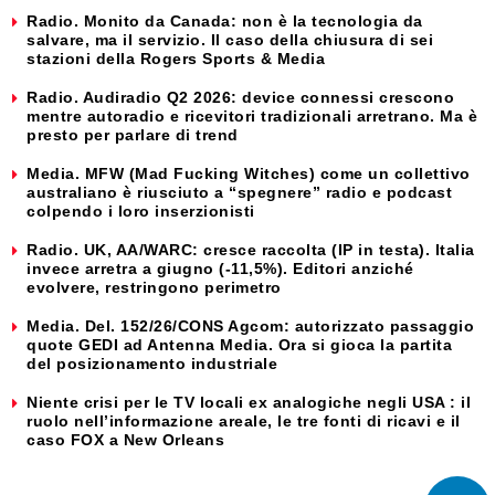
Radio. Monito da Canada: non è la tecnologia da
salvare, ma il servizio. Il caso della chiusura di sei
stazioni della Rogers Sports & Media
Radio. Audiradio Q2 2026: device connessi crescono
mentre autoradio e ricevitori tradizionali arretrano. Ma è
presto per parlare di trend
Media. MFW (Mad Fucking Witches) come un collettivo
australiano è riusciuto a “spegnere” radio e podcast
colpendo i loro inserzionisti
Radio. UK, AA/WARC: cresce raccolta (IP in testa). Italia
invece arretra a giugno (-11,5%). Editori anziché
evolvere, restringono perimetro
Media. Del. 152/26/CONS Agcom: autorizzato passaggio
quote GEDI ad Antenna Media. Ora si gioca la partita
del posizionamento industriale
Niente crisi per le TV locali ex analogiche negli USA : il
ruolo nell’informazione areale, le tre fonti di ricavi e il
caso FOX a New Orleans