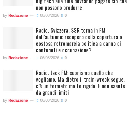
big tech alla fine dovranno pagare ciò che
non possono produrre
by
Redazione
08/08/2026
0
Radio. Svizzera, SSR torna in FM
dall’autunno: recupero della copertura o
costosa retromarcia politica a danno di
contenuti e occupazione?
by
Redazione
06/08/2026
0
Radio. Jack FM: suoniamo quello che
vogliamo. Ma dietro il train-wreck segue,
c’è un formato molto rigido. E non esente
da grandi limiti
by
Redazione
06/08/2026
0