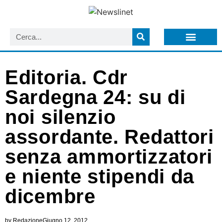
LISTA NEWSLETTER E CIRCOLARI SIT
ARCHIVIO S.I.T.
Editoria. Cdr
Sardegna 24: su di
noi silenzio
assordante. Redattori
senza ammortizzatori
e niente stipendi da
dicembre
by
Redazione
Giugno 12, 2012