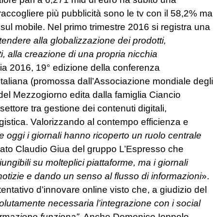
 raccogliere più pubblicità sono le tv con il 58,2% ma
 sul mobile. Nel primo trimestre 2016 si registra una
tendere alla globalizzazione dei prodotti,
ti, alla creazione di una propria nicchia
alia 2016, 19° edizione della conferenza
a italiana (promossa dall’Associazione mondiale degli
a del Mezzogiorno edita dalla famiglia Ciancio
 settore tra gestione dei contenuti digitali,
ogistica. Valorizzando al contempo efficienza e
 oggi i giornali hanno ricoperto un ruolo centrale
rato Claudio Giua del gruppo L’Espresso che
ungibili su molteplici piattaforme, ma i giornali
otizie e dando un senso al flusso di informazioni
».
tentativo d’innovare online visto che, a giudizio del
olutamente necessaria l’integrazione con i social
formazione funziona”
. Anche Domenico Ioppolo,