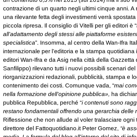
contrazione di un quarto negli ultimi cinque anni. A
una rilevante fetta degli investimenti verrà spostata
piccola ripresa. Il consiglio di Vitelli per gli editori è “
all’adattamento degli stessi alle piattaforme esisten
specialistica
”. Insomma, al centro della Wan-Ifra It
internazionale per l’editoria e la stampa quotidian
editori Wan-Ifra e da Asig nella città della Gazzett
Sanfilippo) rilevano tutti i nuovi possibili scenari del
riorganizzazioni redazionali, pubblicità, stampa e l
contenimento dei costi. Comunque vada, “
mai come
nella formazione dell’opinione pubblica»,
ha dichia
pubblica Repubblica, perché “
i contenuti sono raggi
restano fondamentali offrendo una gerarchia delle n
Riflessione che non allude al voler tralasciare ogni 
direttore del Fattoquotidiano.it Peter Gomez,
“è ass
media. La formula del blog all’interno del sito di in