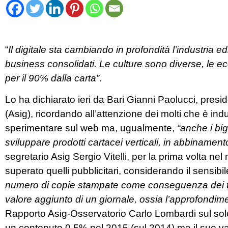
“
Il digitale sta cambiando in profondità l’industria 
business consolidati. Le culture sono diverse, le e
per il 90% dalla carta”
.
Lo ha dichiarato ieri da Bari Gianni Paolucci, presid
(Asig), ricordando all’attenzione dei molti che è i
sperimentare sul web ma, ugualmente,
“anche i bi
sviluppare prodotti cartacei verticali, in abbinamento 
segretario Asig Sergio Vitelli, per la prima volta ne
superato quelli pubblicitari, considerando il sensibile
numero di copie stampate come conseguenza dei trend
valore aggiunto di un giornale, ossia l’approfondim
Rapporto Asig-Osservatorio Carlo Lombardi sul solo c
un contenuto 0,5% nel 2015 (sul 2014) ma il suo va