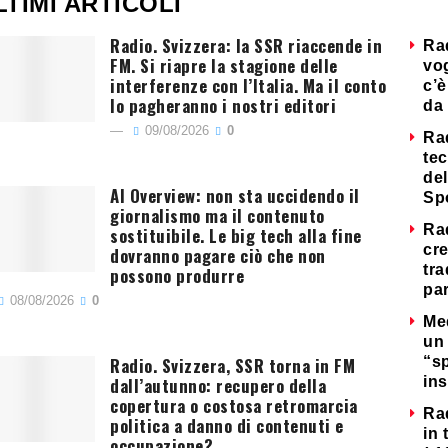
LTIMI ARTICOLI
Radio. Svizzera: la SSR riaccende in
Ra
FM. Si riapre la stagione delle
vog
interferenze con l’Italia. Ma il conto
c’è
lo pagheranno i nostri editori
da 
09/08/2026
0
Ra
tec
del
AI Overview: non sta uccidendo il
Sp
giornalismo ma il contenuto
Ra
sostituibile. Le big tech alla fine
cre
dovranno pagare ciò che non
tra
possono produrre
par
08/08/2026
0
Me
un 
Radio. Svizzera, SSR torna in FM
“s
dall’autunno: recupero della
ins
copertura o costosa retromarcia
Ra
politica a danno di contenuti e
in 
occupazione?