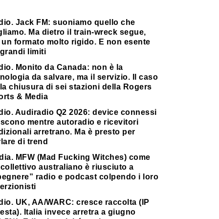
dio. Jack FM: suoniamo quello che
liamo. Ma dietro il train-wreck segue,
 un formato molto rigido. E non esente
grandi limiti
dio. Monito da Canada: non è la
nologia da salvare, ma il servizio. Il caso
la chiusura di sei stazioni della Rogers
orts & Media
dio. Audiradio Q2 2026: device connessi
scono mentre autoradio e ricevitori
dizionali arretrano. Ma è presto per
lare di trend
dia. MFW (Mad Fucking Witches) come
collettivo australiano è riusciuto a
pegnere” radio e podcast colpendo i loro
erzionisti
dio. UK, AA/WARC: cresce raccolta (IP
testa). Italia invece arretra a giugno