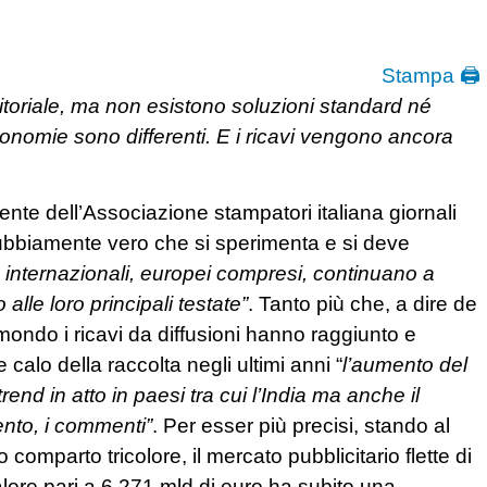
Stampa 🖨
editoriale, ma non esistono soluzioni standard né
conomie sono differenti. E i ricavi vengono ancora
ente dell’Associazione stampatori italiana giornali
ndubbiamente vero che si sperimenta e si deve
g internazionali, europei compresi, continuano a
alle loro principali testate”
. Tanto più che, a dire de
l mondo i ricavi da diffusioni hanno raggiunto e
 calo della raccolta negli ultimi anni “
l’aumento del
 in atto in paesi tra cui l’India ma anche il
ento, i commenti”
. Per esser più precisi, stando al
omparto tricolore, il mercato pubblicitario flette di
lore pari a 6,271 mld di euro ha subito una