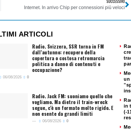
SUCCESSIVO
Internet. In arrivo Chip per connessioni più veloci
LTIMI ARTICOLI
Radio. Svizzera, SSR torna in FM
Ra
dall’autunno: recupero della
cre
copertura o costosa retromarcia
tra
politica a danno di contenuti e
par
occupazione?
Me
06/08/2026
0
un 
“s
ins
Radio. Jack FM: suoniamo quello che
Ra
vogliamo. Ma dietro il train-wreck
in 
segue, c’è un formato molto rigido. E
(-1
non esente da grandi limiti
re
06/08/2026
0
Me