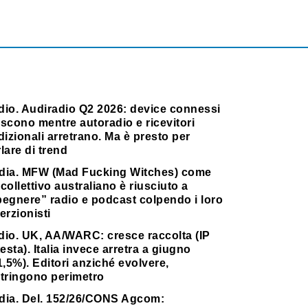
dio. Audiradio Q2 2026: device connessi
scono mentre autoradio e ricevitori
dizionali arretrano. Ma è presto per
lare di trend
dia. MFW (Mad Fucking Witches) come
collettivo australiano è riusciuto a
pegnere” radio e podcast colpendo i loro
erzionisti
dio. UK, AA/WARC: cresce raccolta (IP
testa). Italia invece arretra a giugno
1,5%). Editori anziché evolvere,
stringono perimetro
dia. Del. 152/26/CONS Agcom: