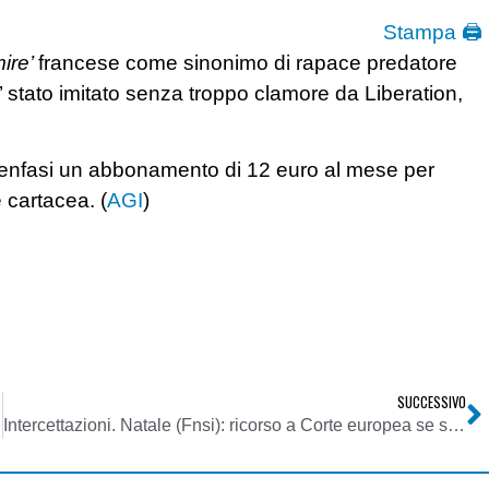
Stampa 🖨
ire’
francese come sinonimo di rapace predatore
e’ stato imitato senza troppo clamore da Liberation,
ppa enfasi un abbonamento di 12 euro al mese per
e cartacea. (
AGI
)
SUCCESSIVO
Intercettazioni. Natale (Fnsi): ricorso a Corte europea se sarà approvato ddl Alfano. Garantiremo sostegno a “disobbedienti”