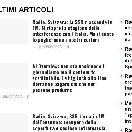
LTIMI ARTICOLI
Radio. Svizzera: la SSR riaccende in
Ra
FM. Si riapre la stagione delle
vog
interferenze con l’Italia. Ma il conto
c’è
lo pagheranno i nostri editori
da 
09/08/2026
0
Ra
tec
del
AI Overview: non sta uccidendo il
Sp
giornalismo ma il contenuto
Ra
sostituibile. Le big tech alla fine
cre
dovranno pagare ciò che non
tra
possono produrre
par
08/08/2026
0
Me
un 
Radio. Svizzera, SSR torna in FM
“s
dall’autunno: recupero della
ins
copertura o costosa retromarcia
Ra