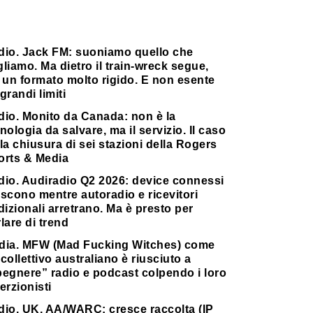
dio. Jack FM: suoniamo quello che
liamo. Ma dietro il train-wreck segue,
 un formato molto rigido. E non esente
grandi limiti
dio. Monito da Canada: non è la
nologia da salvare, ma il servizio. Il caso
la chiusura di sei stazioni della Rogers
orts & Media
dio. Audiradio Q2 2026: device connessi
scono mentre autoradio e ricevitori
dizionali arretrano. Ma è presto per
lare di trend
dia. MFW (Mad Fucking Witches) come
collettivo australiano è riusciuto a
pegnere” radio e podcast colpendo i loro
erzionisti
dio. UK, AA/WARC: cresce raccolta (IP