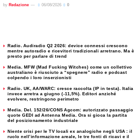
by
Redazione
06/08/2026
0
Radio. Audiradio Q2 2026: device connessi crescono
mentre autoradio e ricevitori tradizionali arretrano. Ma è
presto per parlare di trend
Media. MFW (Mad Fucking Witches) come un collettivo
australiano è riusciuto a “spegnere” radio e podcast
colpendo i loro inserzionisti
Radio. UK, AA/WARC: cresce raccolta (IP in testa). Italia
invece arretra a giugno (-11,5%). Editori anziché
evolvere, restringono perimetro
Media. Del. 152/26/CONS Agcom: autorizzato passaggio
quote GEDI ad Antenna Media. Ora si gioca la partita
del posizionamento industriale
Niente crisi per le TV locali ex analogiche negli USA : il
ruolo nell’informazione areale, le tre fonti di ricavi e il