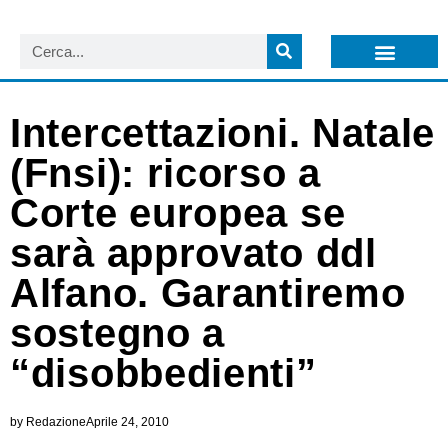
LISTA NEWSLETTER E CIRCOLARI SIT
ARCHIVIO S.I.T.
Intercettazioni. Natale
(Fnsi): ricorso a
Corte europea se
sarà approvato ddl
Alfano. Garantiremo
sostegno a
“disobbedienti”
by
Redazione
Aprile 24, 2010