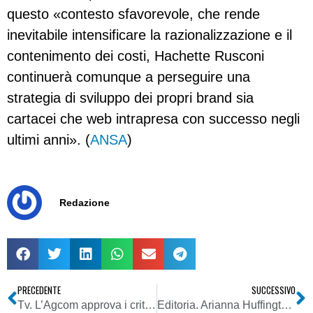
questo «contesto sfavorevole, che rende
inevitabile intensificare la razionalizzazione e il
contenimento dei costi, Hachette Rusconi
continuerà comunque a perseguire una
strategia di sviluppo dei propri brand sia
cartacei che web intrapresa con successo negli
ultimi anni». (
ANSA
)
Redazione
PRECEDENTE
SUCCESSIVO
Tv. L’Agcom approva i criteri per la completa digitalizzazione delle reti televisive nazionali
Editoria. Arianna Huffington (The Huffington Post): “La carta stampata non è ancora morta”