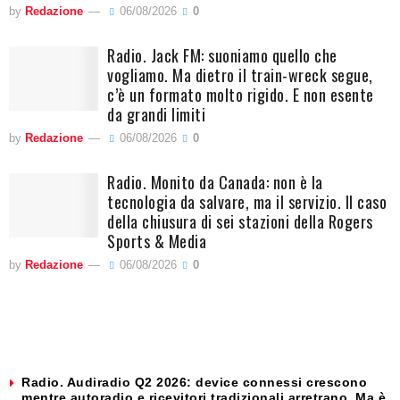
by
Redazione
06/08/2026
0
Radio. Jack FM: suoniamo quello che
vogliamo. Ma dietro il train-wreck segue,
c’è un formato molto rigido. E non esente
da grandi limiti
by
Redazione
06/08/2026
0
Radio. Monito da Canada: non è la
tecnologia da salvare, ma il servizio. Il caso
della chiusura di sei stazioni della Rogers
Sports & Media
by
Redazione
06/08/2026
0
Radio. Audiradio Q2 2026: device connessi crescono
mentre autoradio e ricevitori tradizionali arretrano. Ma è