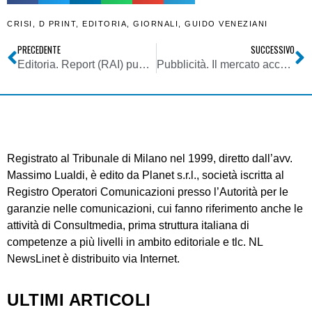
CRISI
,
D PRINT
,
EDITORIA
,
GIORNALI
,
GUIDO VENEZIANI
PRECEDENTE
SUCCESSIVO
Editoria. Report (RAI) punta le telecamere sul caso Sole 24 Ore
Pubblicità. Il mercato accelera nel 2017: il web super la tv. Ma l’Italia fa eccezione
Registrato al Tribunale di Milano nel 1999, diretto dall’avv.
Massimo Lualdi, è edito da Planet s.r.l., società iscritta al
Registro Operatori Comunicazioni presso l’Autorità per le
garanzie nelle comunicazioni, cui fanno riferimento anche le
attività di Consultmedia, prima struttura italiana di
competenze a più livelli in ambito editoriale e tlc. NL
NewsLinet è distribuito via Internet.
ULTIMI ARTICOLI