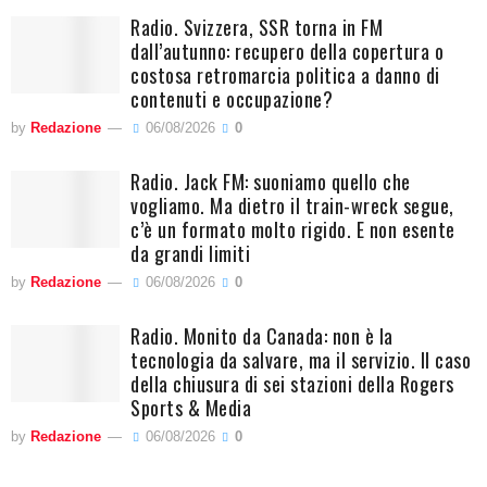
Radio. Svizzera, SSR torna in FM
dall’autunno: recupero della copertura o
costosa retromarcia politica a danno di
contenuti e occupazione?
by
Redazione
06/08/2026
0
Radio. Jack FM: suoniamo quello che
vogliamo. Ma dietro il train-wreck segue,
c’è un formato molto rigido. E non esente
da grandi limiti
by
Redazione
06/08/2026
0
Radio. Monito da Canada: non è la
tecnologia da salvare, ma il servizio. Il caso
della chiusura di sei stazioni della Rogers
Sports & Media
by
Redazione
06/08/2026
0