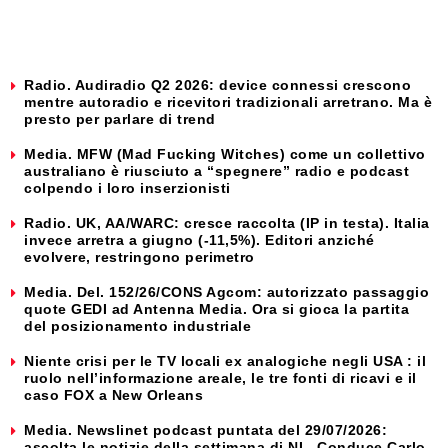
Radio. Audiradio Q2 2026: device connessi crescono
mentre autoradio e ricevitori tradizionali arretrano. Ma è
presto per parlare di trend
Media. MFW (Mad Fucking Witches) come un collettivo
australiano è riusciuto a “spegnere” radio e podcast
colpendo i loro inserzionisti
Radio. UK, AA/WARC: cresce raccolta (IP in testa). Italia
invece arretra a giugno (-11,5%). Editori anziché
evolvere, restringono perimetro
Media. Del. 152/26/CONS Agcom: autorizzato passaggio
quote GEDI ad Antenna Media. Ora si gioca la partita
del posizionamento industriale
Niente crisi per le TV locali ex analogiche negli USA : il
ruolo nell’informazione areale, le tre fonti di ricavi e il
caso FOX a New Orleans
Media. Newslinet podcast puntata del 29/07/2026:
ascolta le notizie della settimana di NL. Conduce Carlo