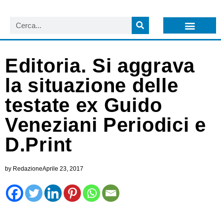
LISTA NEWSLETTER E CIRCOLARI SIT
ARCHIVIO S.I.T.
Editoria. Si aggrava
la situazione delle
testate ex Guido
Veneziani Periodici e
D.Print
by
Redazione
Aprile 23, 2017