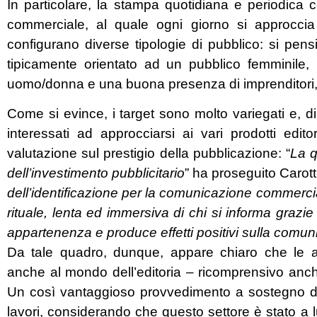
In particolare, la stampa quotidiana e periodica 
commerciale, al quale ogni giorno si approccia 
configurano diverse tipologie di pubblico: si pen
tipicamente orientato ad un pubblico femminile, m
uomo/donna e una buona presenza di imprenditori, dir
Come si evince, i target sono molto variegati e, di
interessati ad approcciarsi ai vari prodotti edit
valutazione sul prestigio della pubblicazione: “
La q
dell’investimento pubblicitario
” ha proseguito Carott
dell’identificazione per la comunicazione commerciale
rituale, lenta ed immersiva di chi si informa grazi
appartenenza e produce effetti positivi sulla comun
Da tale quadro, dunque, appare chiaro che le asp
anche al mondo dell’editoria – ricomprensivo anch
Un così vantaggioso provvedimento a sostegno della
lavori, considerando che questo settore è stato a l