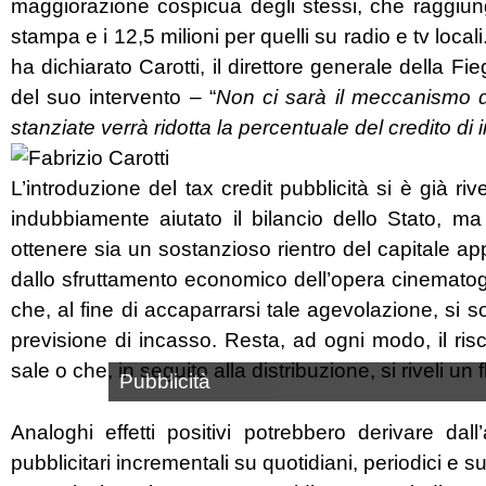
maggiorazione cospicua degli stessi, che raggiungon
stampa e i 12,5 milioni per quelli su radio e tv locali.
ha dichiarato Carotti, il direttore generale della Fi
del suo intervento – “
Non ci sarà il meccanismo de
stanziate verrà ridotta la percentuale del credito 
L’introduzione del tax credit pubblicità si è già r
indubbiamente aiutato il bilancio dello Stato, ma
ottenere sia un sostanzioso rientro del capitale app
dallo sfruttamento economico dell’opera cinematogr
che, al fine di accaparrarsi tale agevolazione, si s
previsione di incasso. Resta, ad ogni modo, il risch
sale o che, in seguito alla distribuzione, si riveli un 
Pubblicità
Analoghi effetti positivi potrebbero derivare dal
pubblicitari incrementali su quotidiani, periodici e su