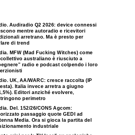
dio. Audiradio Q2 2026: device connessi
scono mentre autoradio e ricevitori
dizionali arretrano. Ma è presto per
lare di trend
dia. MFW (Mad Fucking Witches) come
collettivo australiano è riusciuto a
pegnere” radio e podcast colpendo i loro
erzionisti
dio. UK, AA/WARC: cresce raccolta (IP
testa). Italia invece arretra a giugno
1,5%). Editori anziché evolvere,
stringono perimetro
dia. Del. 152/26/CONS Agcom:
torizzato passaggio quote GEDI ad
enna Media. Ora si gioca la partita del
sizionamento industriale