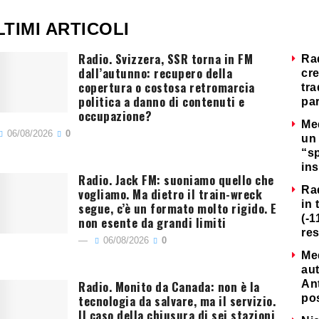
LTIMI ARTICOLI
Radio. Svizzera, SSR torna in FM
Ra
dall’autunno: recupero della
cre
copertura o costosa retromarcia
tra
politica a danno di contenuti e
par
occupazione?
Me
06/08/2026
0
un 
“s
ins
Radio. Jack FM: suoniamo quello che
Ra
vogliamo. Ma dietro il train-wreck
in 
segue, c’è un formato molto rigido. E
(-1
non esente da grandi limiti
re
06/08/2026
0
Me
au
Radio. Monito da Canada: non è la
Ant
tecnologia da salvare, ma il servizio.
po
Il caso della chiusura di sei stazioni