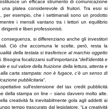
costituisce un efficace strumento di comunicazione
una platea considerevole di fruitori. Tra essi si
si, per esempio, che i settimanali sono un prodotto
entre i mensili vantano tra i lettori un equilibrio
igenti e liberi professionisti.
 conseguenza, si differenziano anche gli investitori
oriali. Ciò che accomuna le scelte, però, resta la
ualità della testata si trasferisce al marchio oggetto
i. Bisogna focalizzarsi sull’importanza “
dell’identità e
 e sul valore della fruizione della lettura, attenta e
e alla carta stampata: non è fugace, c’è un senso di
icazione pubblicitaria
”.
ettative sull’estensione del tax credit pubblicità
e della stampa on line – siano davvero molto alte.
 creatività fa inevitabilmente gola agli addetti ai
ungo tempo trascurato dal legislatore. “
La creatività