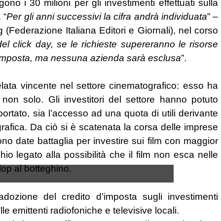
o i 30 milioni per gli investimenti effettuati sulla
 “
Per gli anni successivi la cifra andrà individuata
” –
eg (Federazione Italiana Editori e Giornali), nel corso
l click day, se le richieste supereranno le risorse
di imposta, ma nessuna azienda sarà esclusa
”.
ivelata vincente nel settore cinematografico: esso ha
 non solo. Gli investitori del settore hanno potuto
ortato, sia l’accesso ad una quota di utili derivante
afica. Da ciò si è scatenata la corsa delle imprese
ono date battaglia per investire sui film con maggior
io legato alla possibilità che il film non esca nelle
flop al botteghino.
l’adozione del credito d’imposta sugli investimenti
lle emittenti radiofoniche e televisive locali.