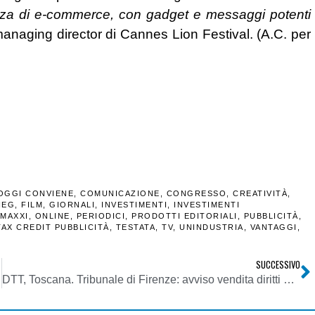
ienza di e-commerce, con gadget e messaggi potenti
managing director di Cannes Lion Festival. (A.C. per
OGGI CONVIENE
,
COMUNICAZIONE
,
CONGRESSO
,
CREATIVITÀ
,
IEG
,
FILM
,
GIORNALI
,
INVESTIMENTI
,
INVESTIMENTI
MAXXI
,
ONLINE
,
PERIODICI
,
PRODOTTI EDITORIALI
,
PUBBLICITÀ
,
TAX CREDIT PUBBLICITÀ
,
TESTATA
,
TV
,
UNINDUSTRIA
,
VANTAGGI
,
SUCCESSIVO
DTT, Toscana. Tribunale di Firenze: avviso vendita diritti d’uso e FSMA con LCN