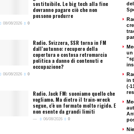
sostituibile. Le big tech alla fine
del
dovranno pagare ciò che non
Sp
possono produrre
Ra
08/08/2026
0
cre
tra
par
Radio. Svizzera, SSR torna in FM
Me
dall’autunno: recupero della
un 
copertura o costosa retromarcia
“s
politica a danno di contenuti e
ins
occupazione?
06/08/2026
0
Ra
in 
(-1
Radio. Jack FM: suoniamo quello che
re
vogliamo. Ma dietro il train-wreck
Me
segue, c’è un formato molto rigido. E
au
non esente da grandi limiti
Ant
06/08/2026
0
po
Nie