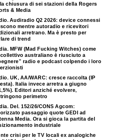
la chiusura di sei stazioni della Rogers
orts & Media
dio. Audiradio Q2 2026: device connessi
scono mentre autoradio e ricevitori
dizionali arretrano. Ma è presto per
lare di trend
dia. MFW (Mad Fucking Witches) come
collettivo australiano è riusciuto a
pegnere” radio e podcast colpendo i loro
erzionisti
dio. UK, AA/WARC: cresce raccolta (IP
testa). Italia invece arretra a giugno
1,5%). Editori anziché evolvere,
stringono perimetro
dia. Del. 152/26/CONS Agcom:
torizzato passaggio quote GEDI ad
enna Media. Ora si gioca la partita del
sizionamento industriale
nte crisi per le TV locali ex analogiche