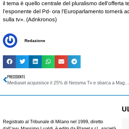
il tema è quello centrale del pluralismo dell’offerta
l’esponente del Pd- ora l’Europarlamento tornerà ad
sulla tv». (Adnkronos)
Redazione
PRECEDENTE
Mediaset acquisisce il 25% di Nessma Tv e sbarca a Mag
U
Registrato al Tribunale di Milano nel 1999, diretto
dall’avv. Massimo Lualdi, è edito da Planet s.r.l., società