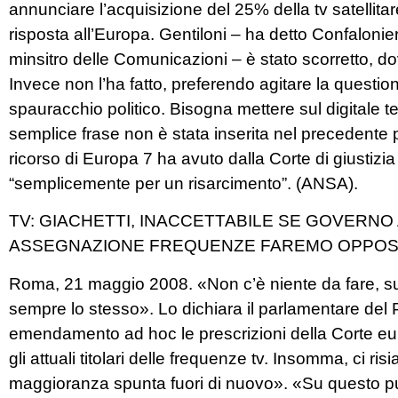
annunciare l’acquisizione del 25% della tv satelli
risposta all’Europa. Gentiloni – ha detto Confaloni
minsitro delle Comunicazioni – è stato scorretto, d
Invece non l’ha fatto, preferendo agitare la quest
spauracchio politico. Bisogna mettere sul digitale te
semplice frase non è stata inserita nel precedente p
ricorso di Europa 7 ha avuto dalla Corte di giustizia 
“semplicemente per un risarcimento”. (ANSA).
TV: GIACHETTI, INACCETTABILE SE GOVERNO
ASSEGNAZIONE FREQUENZE FAREMO OPPOSI
Roma, 21 maggio 2008. «Non c’è niente da fare, sull
sempre lo stesso». Lo dichiara il parlamentare del
emendamento ad hoc le prescrizioni della Corte eur
gli attuali titolari delle frequenze tv. Insomma, ci ris
maggioranza spunta fuori di nuovo». «Su questo p