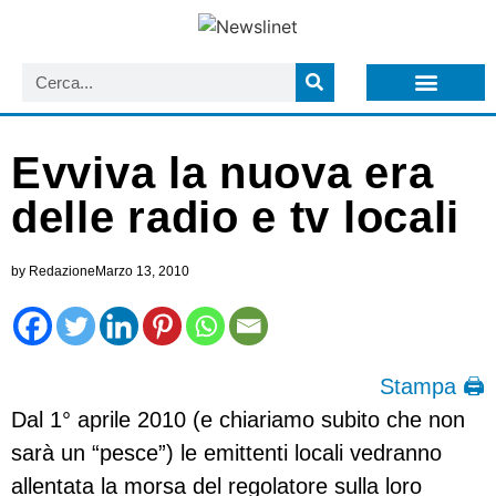
LISTA NEWSLETTER E CIRCOLARI SIT
ARCHIVIO S.I.T.
Evviva la nuova era
delle radio e tv locali
by
Redazione
Marzo 13, 2010
Stampa 🖨
Dal 1° aprile 2010 (e chiariamo subito che non
sarà un “pesce”) le emittenti locali vedranno
allentata la morsa del regolatore sulla loro