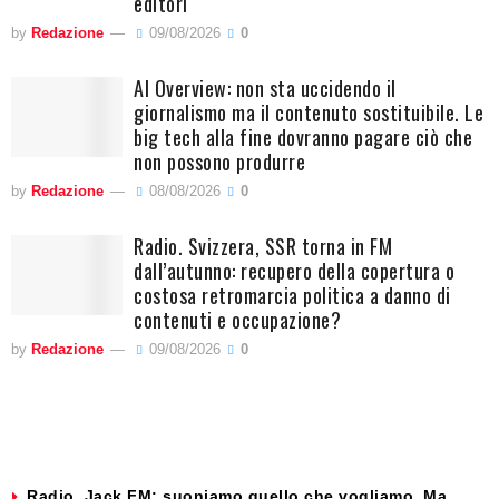
editori
by
Redazione
09/08/2026
0
AI Overview: non sta uccidendo il
giornalismo ma il contenuto sostituibile. Le
big tech alla fine dovranno pagare ciò che
non possono produrre
by
Redazione
08/08/2026
0
Radio. Svizzera, SSR torna in FM
dall’autunno: recupero della copertura o
costosa retromarcia politica a danno di
contenuti e occupazione?
by
Redazione
09/08/2026
0
Radio. Jack FM: suoniamo quello che vogliamo. Ma