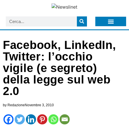
LISTA NEWSLETTER E CIRCOLARI SIT
ARCHIVIO S.I.T.
Facebook, LinkedIn,
Twitter: l’occhio
vigile (e segreto)
della legge sul web
2.0
by
Redazione
Novembre 3, 2010