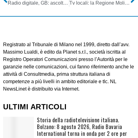
Radio digitale, GB: ascolti DAB in calo a fronte di crescita FM analogica e streaming. Switch off 2015 da spostare a 2020?
Tv locali: la Regione Molise stanzia 1 mln per digitale terrestre
Registrato al Tribunale di Milano nel 1999, diretto dall’avv.
Massimo Lualdi, è edito da Planet s.r.l., società iscritta al
Registro Operatori Comunicazioni presso l’Autorità per le
garanzie nelle comunicazioni, cui fanno riferimento anche le
attività di Consultmedia, prima struttura italiana di
competenze a più livelli in ambito editoriale e tlc. NL
NewsLinet è distribuito via Internet.
ULTIMI ARTICOLI
Storia della radiotelevisione italiana.
Bolzano: 8 agosto 2026, Radio Bavaria
International torna in onda per 2 ore per