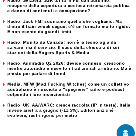
Radio. Svizzera, SSR torna in FM dall’autunno:
recupero della copertura o costosa retromarcia politica
a danno di contenuti e occupazione?
Radio. Jack FM: suoniamo quello che vogliamo. Ma
dietro il train-wreck segue, c’è un formato molto rigido.
E non esente da grandi limiti
Radio. Monito da Canada: non è la tecnologia da
salvare, ma il servizio. Il caso della chiusura di sei
stazioni della Rogers Sports & Media
Radio. Audiradio Q2 2026: device connessi crescono
mentre autoradio e ricevitori tradizionali arretrano. Ma è
presto per parlare di trend
Media. MFW (Mad Fucking Witches) come un collettivo
australiano è riusciuto a “spegnere” radio e podcast
colpendo i loro inserzionisti
Radio. UK, AA/WARC: cresce raccolta (IP in testa). Italia
invece arretra a giugno (-11,5%). Editori anziché
evolvere, restringono perimetro