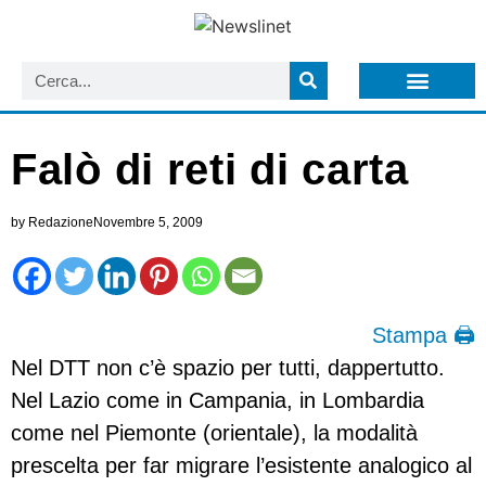
LISTA NEWSLETTER E CIRCOLARI SIT
ARCHIVIO S.I.T.
Falò di reti di carta
by
Redazione
Novembre 5, 2009
Stampa 🖨
Nel DTT non c’è spazio per tutti, dappertutto.
Nel Lazio come in Campania, in Lombardia
come nel Piemonte (orientale), la modalità
prescelta per far migrare l’esistente analogico al