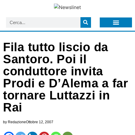
LISTA NEWSLETTER E CIRCOLARI SIT
ARCHIVIO S.I.T.
Fila tutto liscio da
Santoro. Poi il
conduttore invita
Prodi e D’Alema a far
tornare Luttazzi in
Rai
by
Redazione
Ottobre 12, 2007