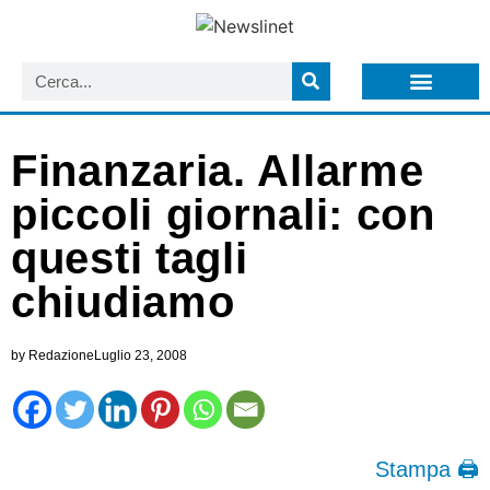
LISTA NEWSLETTER E CIRCOLARI SIT
ARCHIVIO S.I.T.
Finanzaria. Allarme
piccoli giornali: con
questi tagli
chiudiamo
by
Redazione
Luglio 23, 2008
Stampa 🖨