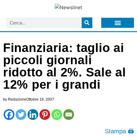
LISTA NEWSLETTER E CIRCOLARI SIT
ARCHIVIO S.I.T.
Finanziaria: taglio ai
piccoli giornali
ridotto al 2%. Sale al
12% per i grandi
by
Redazione
Ottobre 16, 2007
Stampa 🖨