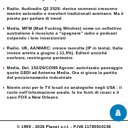
Radio. Audiradio Q2 2026: device connessi crescono
mentre autoradio e ricevitori tradizionali arretrano. Ma è
presto per parlare di trend
Media. MFW (Mad Fucking Witches) come un collettivo
australiano è riusciuto a “spegnere” radio e podcast
colpendo i loro inserzionisti
Radio. UK, AA/WARC: cresce raccolta (IP in testa). Italia
invece arretra a giugno (-11,5%). Editori anziché
evolvere, restringono perimetro
Media. Del. 152/26/CONS Agcom: autorizzato passaggio
quote GEDI ad Antenna Media. Ora si gioca la partita
del posizionamento industriale
Niente crisi per le TV locali ex analogiche negli USA : il
ruolo nell’informazione areale, le tre fonti di ricavi e il
caso FOX a New Orleans
© 1999 - 2026 Planet s.r.l. - P.IVA 11785910156