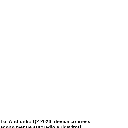
dio. Audiradio Q2 2026: device connessi
scono mentre autoradio e ricevitori