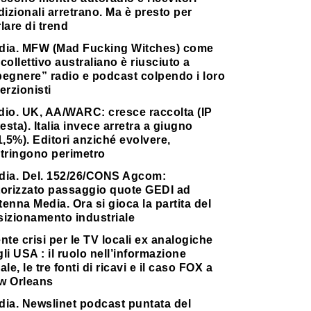
dizionali arretrano. Ma è presto per
lare di trend
dia. MFW (Mad Fucking Witches) come
collettivo australiano è riusciuto a
pegnere” radio e podcast colpendo i loro
erzionisti
dio. UK, AA/WARC: cresce raccolta (IP
testa). Italia invece arretra a giugno
1,5%). Editori anziché evolvere,
stringono perimetro
dia. Del. 152/26/CONS Agcom:
torizzato passaggio quote GEDI ad
enna Media. Ora si gioca la partita del
sizionamento industriale
nte crisi per le TV locali ex analogiche
li USA : il ruolo nell’informazione
ale, le tre fonti di ricavi e il caso FOX a
w Orleans
dia. Newslinet podcast puntata del