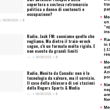
copertura o costosa retromarcia
tra
politica a danno di contenuti e
par
occupazione?
Me
06/08/2026
0
un 
“s
ins
Radio. Jack FM: suoniamo quello che
Ra
vogliamo. Ma dietro il train-wreck
in 
segue, c’è un formato molto rigido. E
(-1
non esente da grandi limiti
re
06/08/2026
0
Me
au
Radio. Monito da Canada: non è la
Ant
tecnologia da salvare, ma il servizio.
po
Il caso della chiusura di sei stazioni
Nie
della Rogers Sports & Media
neg
06/08/2026
0
are
Ne
Me