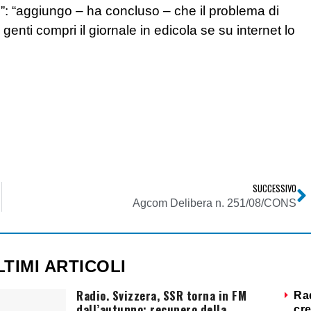
ali”: “aggiungo – ha concluso – che il problema di
enti compri il giornale in edicola se su internet lo
SUCCESSIVO
Agcom Delibera n. 251/08/CONS
LTIMI ARTICOLI
Radio. Svizzera, SSR torna in FM
Ra
dall’autunno: recupero della
cre