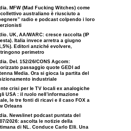
dia. MFW (Mad Fucking Witches) come
collettivo australiano è riusciuto a
pegnere” radio e podcast colpendo i loro
erzionisti
dio. UK, AA/WARC: cresce raccolta (IP
testa). Italia invece arretra a giugno
1,5%). Editori anziché evolvere,
stringono perimetro
dia. Del. 152/26/CONS Agcom:
torizzato passaggio quote GEDI ad
enna Media. Ora si gioca la partita del
sizionamento industriale
nte crisi per le TV locali ex analogiche
li USA : il ruolo nell’informazione
ale, le tre fonti di ricavi e il caso FOX a
w Orleans
dia. Newslinet podcast puntata del
07/2026: ascolta le notizie della
timana di NL. Conduce Carlo Elli. Una