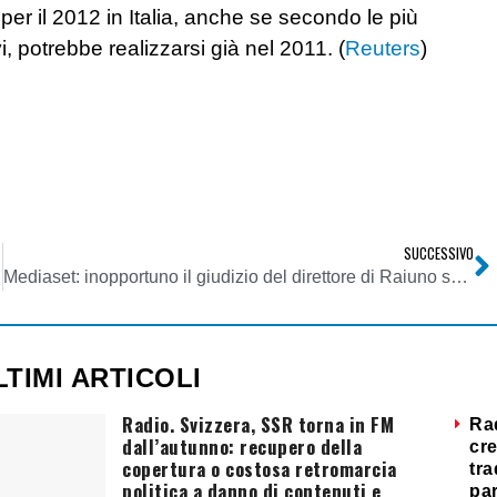
 per il 2012 in Italia, anche se secondo le più
vi, potrebbe realizzarsi già nel 2011. (
Reuters
)
SUCCESSIVO
Mediaset: inopportuno il giudizio del direttore di Raiuno su Bonolis e i programmi di Canale 5. Noi non giudichiamo i programmi RAI
LTIMI ARTICOLI
Radio. Svizzera, SSR torna in FM
Ra
dall’autunno: recupero della
cre
copertura o costosa retromarcia
tra
politica a danno di contenuti e
par