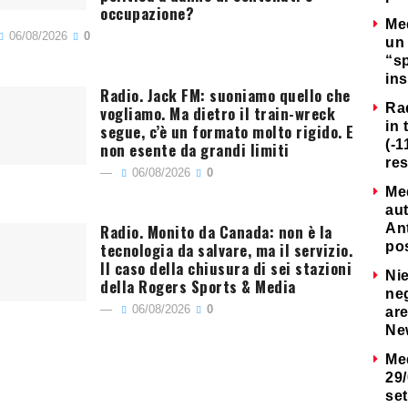
occupazione?
Me
06/08/2026
0
un 
“s
ins
Radio. Jack FM: suoniamo quello che
Ra
vogliamo. Ma dietro il train-wreck
in 
segue, c’è un formato molto rigido. E
(-1
non esente da grandi limiti
re
06/08/2026
0
Me
au
Radio. Monito da Canada: non è la
Ant
tecnologia da salvare, ma il servizio.
po
Il caso della chiusura di sei stazioni
Nie
della Rogers Sports & Media
neg
06/08/2026
0
are
Ne
Me
29/
set