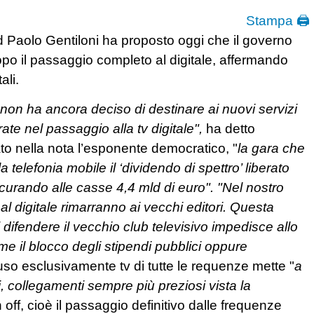
Stampa 🖨
d Paolo Gentiloni ha proposto oggi che il governo
dopo il passaggio completo al digitale, affermando
ali.
i non ha ancora deciso di destinare ai nuovi servizi
ate nel passaggio alla tv digitale",
ha detto
to nella nota l’esponente democratico, "
la gara che
telefonia mobile il ‘dividendo di spettro’ liberato
sicurando alle casse 4,4 mld di euro". "Nel nostro
l digitale rimarranno ai vecchi editori. Questa
 difendere il vecchio club televisivo impedisce allo
me il blocco degli stipendi pubblici oppure
uso esclusivamente tv di tutte le requenze mette "
a
li, collegamenti sempre più preziosi vista la
off, cioè il passaggio definitivo dalle frequenze