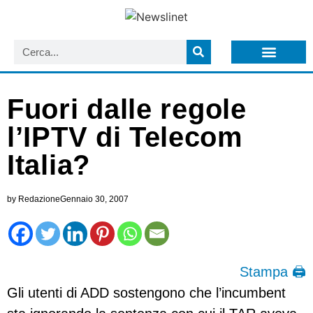
LISTA NEWSLETTER E CIRCOLARI SIT
ARCHIVIO S.I.T.
Fuori dalle regole
l’IPTV di Telecom
Italia?
by
Redazione
Gennaio 30, 2007
Stampa 🖨
Gli utenti di ADD sostengono che l’incumbent