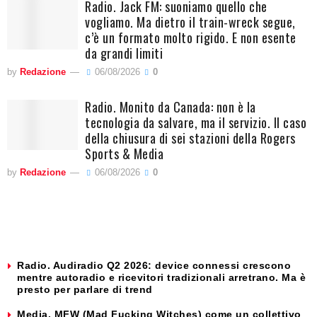
Radio. Jack FM: suoniamo quello che
vogliamo. Ma dietro il train-wreck segue,
c’è un formato molto rigido. E non esente
da grandi limiti
by
Redazione
06/08/2026
0
Radio. Monito da Canada: non è la
tecnologia da salvare, ma il servizio. Il caso
della chiusura di sei stazioni della Rogers
Sports & Media
by
Redazione
06/08/2026
0
Radio. Audiradio Q2 2026: device connessi crescono
mentre autoradio e ricevitori tradizionali arretrano. Ma è
presto per parlare di trend
Media. MFW (Mad Fucking Witches) come un collettivo