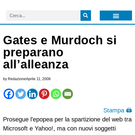
LISTA NEWSLETTER E CIRCOLARI SIT
ARCHIVIO S.I.T.
Gates e Murdoch si
preparano
all’alleanza
by
Redazione
Aprile 11, 2008
Stampa 🖨
Prosegue l’epopea per la spartizione del web tra
Microsoft e Yahoo!, ma con nuovi soggetti