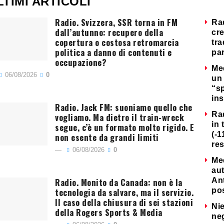
LTIMI ARTICOLI
Radio. Svizzera, SSR torna in FM
Ra
dall’autunno: recupero della
cre
copertura o costosa retromarcia
tra
politica a danno di contenuti e
par
occupazione?
Me
06/08/2026
0
un 
“s
ins
Radio. Jack FM: suoniamo quello che
Ra
vogliamo. Ma dietro il train-wreck
in 
segue, c’è un formato molto rigido. E
(-1
non esente da grandi limiti
re
06/08/2026
0
Me
au
Radio. Monito da Canada: non è la
Ant
tecnologia da salvare, ma il servizio.
po
Il caso della chiusura di sei stazioni
Nie
della Rogers Sports & Media
neg