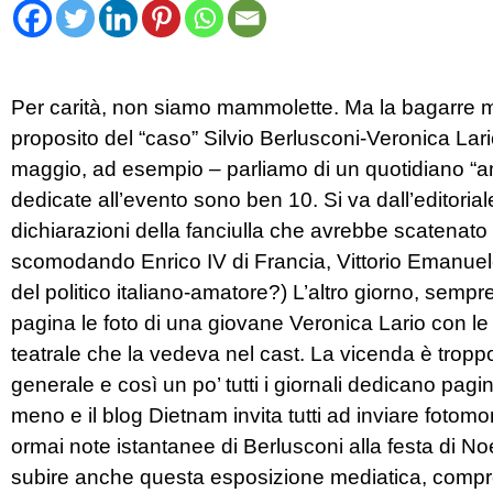
Per carità, non siamo mammolette. Ma la bagarre m
proposito del “caso” Silvio Berlusconi-Veronica Lari
maggio, ad esempio – parliamo di un quotidiano “am
dedicate all’evento sono ben 10. Si va dall’editoriale co
dichiarazioni della fanciulla che avrebbe scatenato l
scomodando Enrico IV di Francia, Vittorio Emanuele 
del politico italiano-amatore?) L’altro giorno, semp
pagina le foto di una giovane Veronica Lario con le
teatrale che la vedeva nel cast. La vicenda è tropp
generale e così un po’ tutti i giornali dedicano pag
meno e il blog Dietnam invita tutti ad inviare fotomo
ormai note istantanee di Berlusconi alla festa di N
subire anche questa esposizione mediatica, compre