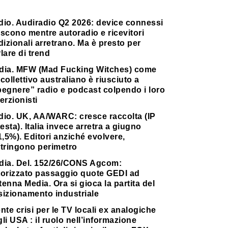
dio. Audiradio Q2 2026: device connessi
scono mentre autoradio e ricevitori
dizionali arretrano. Ma è presto per
lare di trend
dia. MFW (Mad Fucking Witches) come
collettivo australiano è riusciuto a
pegnere” radio e podcast colpendo i loro
erzionisti
dio. UK, AA/WARC: cresce raccolta (IP
testa). Italia invece arretra a giugno
1,5%). Editori anziché evolvere,
stringono perimetro
dia. Del. 152/26/CONS Agcom:
torizzato passaggio quote GEDI ad
enna Media. Ora si gioca la partita del
sizionamento industriale
nte crisi per le TV locali ex analogiche
li USA : il ruolo nell’informazione