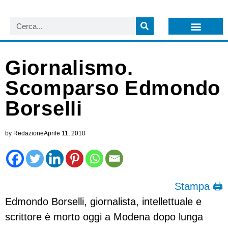
LISTA NEWSLETTER E CIRCOLARI SIT
ARCHIVIO S.I.T.
Giornalismo.
Scomparso Edmondo
Borselli
by
Redazione
Aprile 11, 2010
Stampa 🖨
Edmondo Borselli, giornalista, intellettuale e
scrittore è morto oggi a Modena dopo lunga