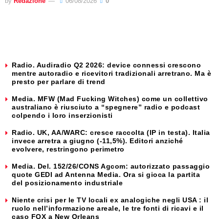
by
Redazione
06/08/2026
0
Radio. Audiradio Q2 2026: device connessi crescono
mentre autoradio e ricevitori tradizionali arretrano. Ma è
presto per parlare di trend
Media. MFW (Mad Fucking Witches) come un collettivo
australiano è riusciuto a “spegnere” radio e podcast
colpendo i loro inserzionisti
Radio. UK, AA/WARC: cresce raccolta (IP in testa). Italia
invece arretra a giugno (-11,5%). Editori anziché
evolvere, restringono perimetro
Media. Del. 152/26/CONS Agcom: autorizzato passaggio
quote GEDI ad Antenna Media. Ora si gioca la partita
del posizionamento industriale
Niente crisi per le TV locali ex analogiche negli USA : il
ruolo nell’informazione areale, le tre fonti di ricavi e il
caso FOX a New Orleans