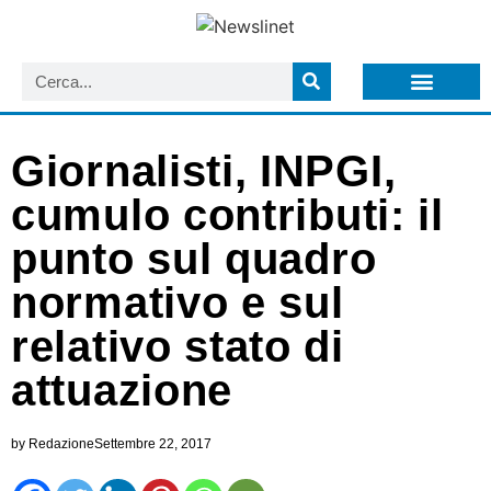
LISTA NEWSLETTER E CIRCOLARI SIT
ARCHIVIO S.I.T.
Giornalisti, INPGI,
cumulo contributi: il
punto sul quadro
normativo e sul
relativo stato di
attuazione
by
Redazione
Settembre 22, 2017