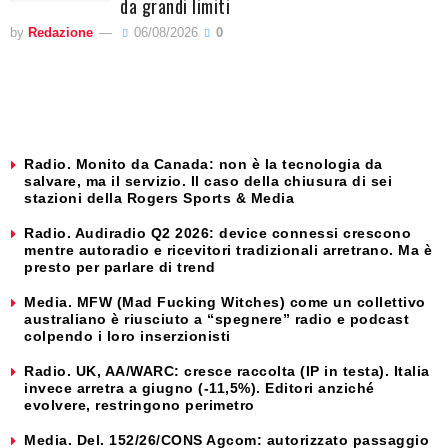
da grandi limiti
by
Redazione
06/08/2026
0
Radio. Monito da Canada: non è la tecnologia da
salvare, ma il servizio. Il caso della chiusura di sei
stazioni della Rogers Sports & Media
Radio. Audiradio Q2 2026: device connessi crescono
mentre autoradio e ricevitori tradizionali arretrano. Ma è
presto per parlare di trend
Media. MFW (Mad Fucking Witches) come un collettivo
australiano è riusciuto a “spegnere” radio e podcast
colpendo i loro inserzionisti
Radio. UK, AA/WARC: cresce raccolta (IP in testa). Italia
invece arretra a giugno (-11,5%). Editori anziché
evolvere, restringono perimetro
Media. Del. 152/26/CONS Agcom: autorizzato passaggio