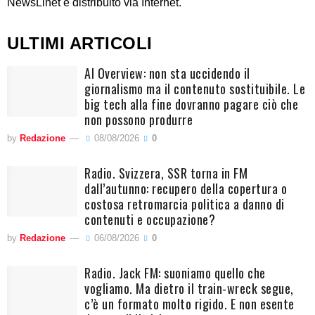
NewsLinet è distribuito via Internet.
ULTIMI ARTICOLI
AI Overview: non sta uccidendo il
giornalismo ma il contenuto sostituibile. Le
big tech alla fine dovranno pagare ciò che
non possono produrre
by
Redazione
08/08/2026
0
Radio. Svizzera, SSR torna in FM
dall’autunno: recupero della copertura o
costosa retromarcia politica a danno di
contenuti e occupazione?
by
Redazione
06/08/2026
0
Radio. Jack FM: suoniamo quello che
vogliamo. Ma dietro il train-wreck segue,
c’è un formato molto rigido. E non esente