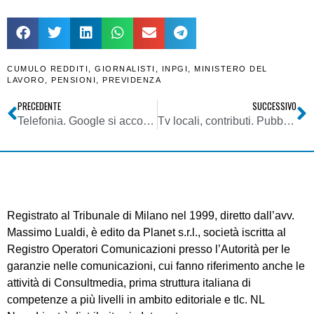
CUMULO REDDITI
,
GIORNALISTI
,
INPGI
,
MINISTERO DEL
LAVORO
,
PENSIONI
,
PREVIDENZA
PRECEDENTE
SUCCESSIVO
Telefonia. Google si accorda per l’acquisto di Htc: Mountain View vuole portare in house la produzione di smartphone
Tv locali, contributi. Pubblicati dal Mise i piani gestionali di pagamento per i sostegni ex L. 448/1998 per il 2015
Registrato al Tribunale di Milano nel 1999, diretto dall’avv.
Massimo Lualdi, è edito da Planet s.r.l., società iscritta al
Registro Operatori Comunicazioni presso l’Autorità per le
garanzie nelle comunicazioni, cui fanno riferimento anche le
attività di Consultmedia, prima struttura italiana di
competenze a più livelli in ambito editoriale e tlc. NL