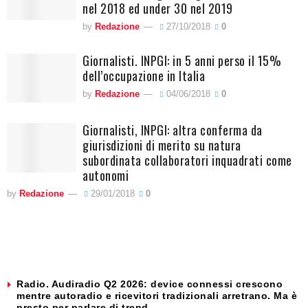
nel 2018 ed under 30 nel 2019
by
Redazione
27/10/2018
0
Giornalisti. INPGI: in 5 anni perso il 15%
dell’occupazione in Italia
by
Redazione
04/06/2018
0
Giornalisti, INPGI: altra conferma da
giurisdizioni di merito su natura
subordinata collaboratori inquadrati come
autonomi
by
Redazione
29/01/2018
0
Radio. Audiradio Q2 2026: device connessi crescono
mentre autoradio e ricevitori tradizionali arretrano. Ma è
presto per parlare di trend