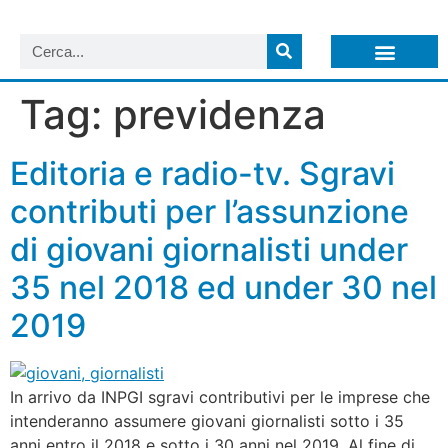
LISTA NEWSLETTER E CIRCOLARI SIT
ARCHIVIO S.I.T.
Tag:
previdenza
Editoria e radio-tv. Sgravi
contributi per l’assunzione
di giovani giornalisti under
35 nel 2018 ed under 30 nel
2019
In arrivo da INPGI sgravi contributivi per le imprese che
intenderanno assumere giovani giornalisti sotto i 35
anni entro il 2018 e sotto i 30 anni nel 2019. Al fine di