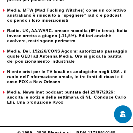
Media. MFW (Mad Fucking Witches) come un collettivo
australiano è riusciuto a “spegnere” radio e podcast
colpendo i loro inserzionisti
Radio. UK, AA/WARC: cresce raccolta (IP in testa). Italia
invece arretra a giugno (-11,5%). Editori anziché
evolvere, restringono perimetro
Media. Del. 152/26/CONS Agcom: autorizzato passaggio
quote GEDI ad Antenna Media. Ora si gioca la partita
del posizionamento industriale
Niente crisi per le TV locali ex analogiche negli USA : il
ruolo nell’informazione areale, le tre fonti di ricavi e il
caso FOX a New Orleans
Media. Newslinet podcast puntata del 29/07/2026:
ascolta le notizie della settimana di NL. Conduce Carlo
Elli. Una produzione Kvox
© 1999 - 2026 Planet s.r.l. - P.IVA 11785910156