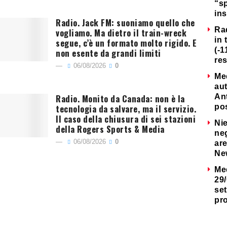
“s
ins
Radio. Jack FM: suoniamo quello che
Ra
vogliamo. Ma dietro il train-wreck
in 
segue, c’è un formato molto rigido. E
(-1
non esente da grandi limiti
re
06/08/2026
0
Me
au
Radio. Monito da Canada: non è la
Ant
tecnologia da salvare, ma il servizio.
po
Il caso della chiusura di sei stazioni
Nie
della Rogers Sports & Media
neg
06/08/2026
0
are
Ne
Me
29/
set
pr