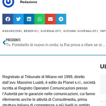
Redazione
ASSUNZIONI
,
BENEFICI
,
GIORNALISTI
,
GIOVANI GIORNALISTI
,
INP
PRECEDENTE
Tv. Portobello di nuovo in onda: la Rai prova a rifare se stessa, quarant’anni dopo. Antonella Clerici sara’ all’altezza di Enzo Tortora?
U
Registrato al Tribunale di Milano nel 1999, diretto
dall’avv. Massimo Lualdi, è edito da Planet s.r.l., società
iscritta al Registro Operatori Comunicazioni presso
l’Autorità per le garanzie nelle comunicazioni, cui fanno
riferimento anche le attività di Consultmedia, prima
struttura italiana di competenze a più livelli in ambito