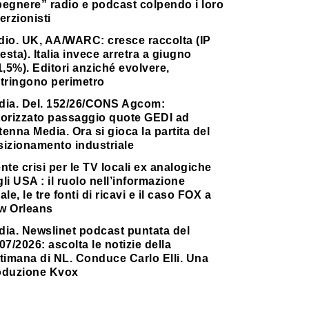
pegnere” radio e podcast colpendo i loro
erzionisti
dio. UK, AA/WARC: cresce raccolta (IP
testa). Italia invece arretra a giugno
1,5%). Editori anziché evolvere,
stringono perimetro
dia. Del. 152/26/CONS Agcom:
torizzato passaggio quote GEDI ad
enna Media. Ora si gioca la partita del
sizionamento industriale
nte crisi per le TV locali ex analogiche
li USA : il ruolo nell’informazione
ale, le tre fonti di ricavi e il caso FOX a
w Orleans
dia. Newslinet podcast puntata del
07/2026: ascolta le notizie della
timana di NL. Conduce Carlo Elli. Una
oduzione Kvox