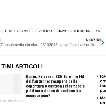
GI
,
LEGGE 205/2017
,
PREVIDENZA
,
SGRAVI
,
UNDER 30
,
UNDER 35
SUCCESSIVO
Consultmedia circolare 26102018 sgravi fiscali assunzioni giovani giornalisti under 35 nel 2018 e under 30 nel 2019
LTIMI ARTICOLI
Radio. Svizzera, SSR torna in FM
Ra
dall’autunno: recupero della
cre
copertura o costosa retromarcia
tra
politica a danno di contenuti e
par
occupazione?
Me
06/08/2026
0
un 