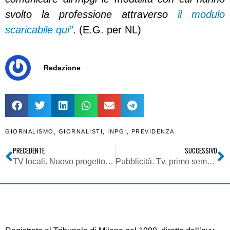
svolto la professione attraverso
il modulo
scaricabile qui”
. (E.G. per NL)
Redazione
GIORNALISMO
,
GIORNALISTI
,
INPGI
,
PREVIDENZA
PRECEDENTE
SUCCESSIVO
TV locali. Nuovo progetto editoriale per Espansione tv
Pubblicità. Tv, primo semestre: Rai e Mediaset stentano, La7 in calo, bene Sky e Discovery