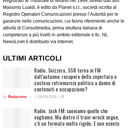
Registrato al Tribunale di Milano nel 1999, diretto dall’avv.
Massimo Lualdi, è edito da Planet s.r.l., società iscritta al
Registro Operatori Comunicazioni presso l’Autorità per le
garanzie nelle comunicazioni, cui fanno riferimento anche le
attività di Consultmedia, prima struttura italiana di
competenze a più livelli in ambito editoriale e tlc. NL
NewsLinet è distribuito via Internet.
ULTIMI ARTICOLI
Radio. Svizzera, SSR torna in FM
dall’autunno: recupero della copertura o
costosa retromarcia politica a danno di
contenuti e occupazione?
by
Redazione
06/08/2026
0
Radio. Jack FM: suoniamo quello che
vogliamo. Ma dietro il train-wreck segue,
c’è un formato molto rigido. E non esente