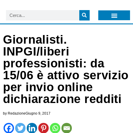
LISTA NEWSLETTER E CIRCOLARI SIT
ARCHIVIO S.I.T.
Giornalisti.
INPGI/liberi
professionisti: da
15/06 è attivo servizio
per invio online
dichiarazione redditi
by
Redazione
Giugno 9, 2017