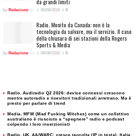
da grandi limiti
by
Redazione
06/08/2026
0
Radio. Monito da Canada: non è la
tecnologia da salvare, ma il servizio. Il caso
della chiusura di sei stazioni della Rogers
Sports & Media
by
Redazione
06/08/2026
0
Radio. Audiradio Q2 2026: device connessi crescono
mentre autoradio e ricevitori tradizionali arretrano. Ma è
presto per parlare di trend
Media. MFW (Mad Fucking Witches) come un collettivo
australiano è riusciuto a “spegnere” radio e podcast
colpendo i loro inserzionisti
Radio. UK, AA/WARC: cresce raccolta (IP in testa). Italia