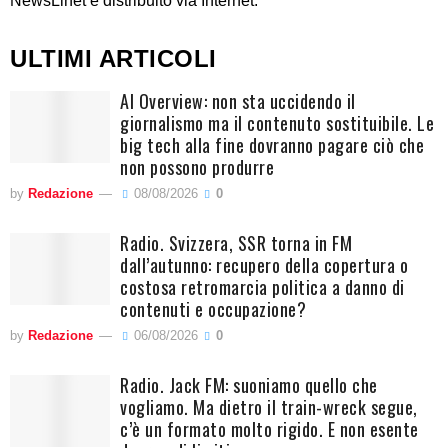
NewsLinet è distribuito via Internet.
ULTIMI ARTICOLI
AI Overview: non sta uccidendo il
giornalismo ma il contenuto sostituibile. Le
big tech alla fine dovranno pagare ciò che
non possono produrre
by
Redazione
08/08/2026
0
Radio. Svizzera, SSR torna in FM
dall’autunno: recupero della copertura o
costosa retromarcia politica a danno di
contenuti e occupazione?
by
Redazione
06/08/2026
0
Radio. Jack FM: suoniamo quello che
vogliamo. Ma dietro il train-wreck segue,
c’è un formato molto rigido. E non esente