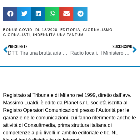
BONUS COVID
,
DL 18/2020
,
EDITORIA
,
GIORNALISMO
,
GIORNALISTI
,
INDENNITÀ UNA TANTUM
PRECEDENTE
SUCCESSIVO
DTT. Tira una brutta aria a riguardo delle misure di indennizzo sui canali da liberare obbligatoriamente o spegnibili volontariamente anzitempo
Radio locali. Il Ministero dello S.E. pubblica l’aggiornamento al 30/04/2020 dell’elenco beneficiari 2017 e 2018 delle misure di sostegno ex DPR 146/2017
Registrato al Tribunale di Milano nel 1999, diretto dall’avv.
Massimo Lualdi, è edito da Planet s.r.l., società iscritta al
Registro Operatori Comunicazioni presso l’Autorità per le
garanzie nelle comunicazioni, cui fanno riferimento anche le
attività di Consultmedia, prima struttura italiana di
competenze a più livelli in ambito editoriale e tlc. NL