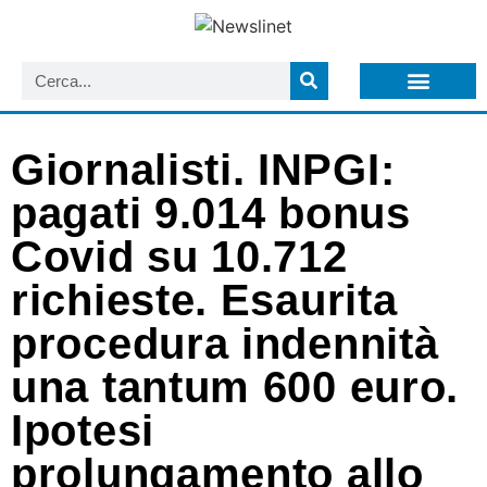
LISTA NEWSLETTER E CIRCOLARI SIT
ARCHIVIO S.I.T.
Giornalisti. INPGI:
pagati 9.014 bonus
Covid su 10.712
richieste. Esaurita
procedura indennità
una tantum 600 euro.
Ipotesi
prolungamento allo