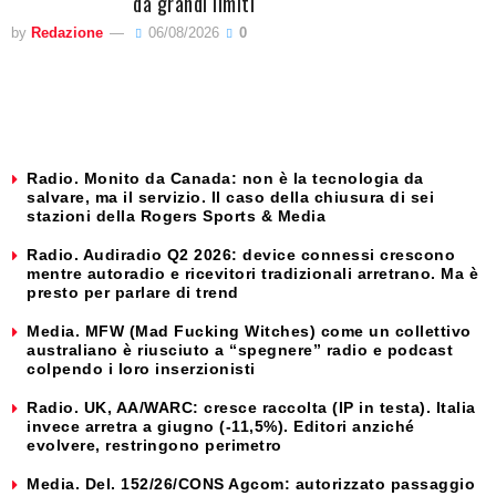
da grandi limiti
by
Redazione
06/08/2026
0
Radio. Monito da Canada: non è la tecnologia da
salvare, ma il servizio. Il caso della chiusura di sei
stazioni della Rogers Sports & Media
Radio. Audiradio Q2 2026: device connessi crescono
mentre autoradio e ricevitori tradizionali arretrano. Ma è
presto per parlare di trend
Media. MFW (Mad Fucking Witches) come un collettivo
australiano è riusciuto a “spegnere” radio e podcast
colpendo i loro inserzionisti
Radio. UK, AA/WARC: cresce raccolta (IP in testa). Italia
invece arretra a giugno (-11,5%). Editori anziché
evolvere, restringono perimetro
Media. Del. 152/26/CONS Agcom: autorizzato passaggio