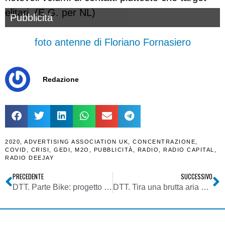
elitari. (E.G. per NL)
Pubblicità
foto antenne di Floriano Fornasiero
Redazione
2020
,
ADVERTISING ASSOCIATION UK
,
CONCENTRAZIONE
,
COVID
,
CRISI
,
GEDI
,
M2O
,
PUBBLICITÀ
,
RADIO
,
RADIO CAPITAL
,
RADIO DEEJAY
PRECEDENTE
SUCCESSIVO
DTT. Parte Bike: progetto crossmediale sulla smart mobility. Alla direzione Valerio Gallorini
DTT. Tira una brutta aria a riguardo delle misure di indennizzo sui canali da liberare obbligatoriamente o spegnibili volontariamente anzitempo