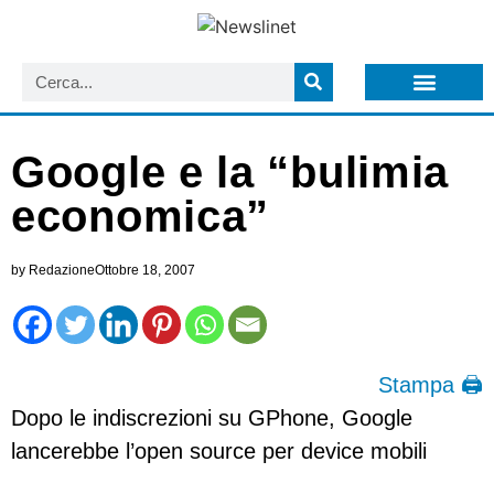
LISTA NEWSLETTER E CIRCOLARI SIT
ARCHIVIO S.I.T.
Google e la “bulimia
economica”
by
Redazione
Ottobre 18, 2007
Stampa 🖨
Dopo le indiscrezioni su GPhone, Google
lancerebbe l’open source per device mobili