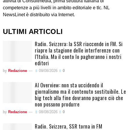
attività di Consultmedia, prima struttura italiana di
competenze a più livelli in ambito editoriale e tlc. NL
NewsLinet è distribuito via Internet.
ULTIMI ARTICOLI
Radio. Svizzera: la SSR riaccende in FM. Si
riapre la stagione delle interferenze con
l’Italia. Ma il conto lo pagheranno i nostri
editori
by
Redazione
09/08/2026
0
AI Overview: non sta uccidendo il
giornalismo ma il contenuto sostituibile. Le
big tech alla fine dovranno pagare ciò che
non possono produrre
by
Redazione
08/08/2026
0
Radio. Svizzera, SSR torna in FM