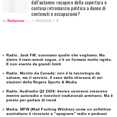
dall’autunno: recupero della copertura o
costosa retromarcia politica a danno di
contenuti e occupazione?
by
Redazione
09/08/2026
0
Radio. Jack FM: suoniamo quello che vogliamo. Ma
dietro il train-wreck segue, c’è un formato molto rigido.
E non esente da grandi limiti
Radio. Monito da Canada: non è la tecnologia da
salvare, ma il servizio. Il caso della chiusura di sei
stazioni della Rogers Sports & Media
Radio. Audiradio Q2 2026: device connessi crescono
mentre autoradio e ricevitori tradizionali arretrano. Ma è
presto per parlare di trend
Media. MFW (Mad Fucking Witches) come un collettivo
australiano è riusciuto a “spegnere” radio e podcast