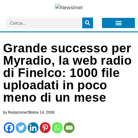
LISTA NEWSLETTER E CIRCOLARI SIT
ARCHIVIO S.I.T.
Grande successo per
Myradio, la web radio
di Finelco: 1000 file
uploadati in poco
meno di un mese
by
Redazione
Ottobre 14, 2008