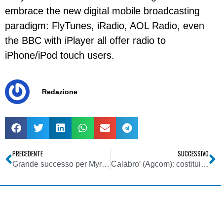
embrace the new digital mobile broadcasting
paradigm: FlyTunes, iRadio, AOL Radio, even
the BBC with iPlayer all offer radio to
iPhone/iPod touch users.
Redazione
PRECEDENTE
SUCCESSIVO
Grande successo per Myradio, la web radio di Finelco: 1000 file uploadati in poco meno di un mese
Calabro’ (Agcom): costituire immediatamente la Commissione di vigilanza Rai