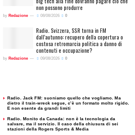
big tech alla fine dovranno pagare ciò che
non possono produrre
by
Redazione
08/08/2026
0
Radio. Svizzera, SSR torna in FM
dall’autunno: recupero della copertura o
costosa retromarcia politica a danno di
contenuti e occupazione?
by
Redazione
09/08/2026
0
Radio. Jack FM: suoniamo quello che vogliamo. Ma
dietro il train-wreck segue, c’è un formato molto rigido.
E non esente da grandi limiti
Radio. Monito da Canada: non è la tecnologia da
salvare, ma il servizio. Il caso della chiusura di sei
stazioni della Rogers Sports & Media