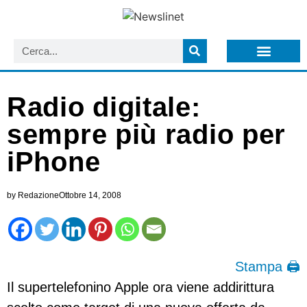
LISTA NEWSLETTER E CIRCOLARI SIT
ARCHIVIO S.I.T.
Radio digitale:
sempre più radio per
iPhone
by
Redazione
Ottobre 14, 2008
Stampa 🖨
Il supertelefonino Apple ora viene addirittura