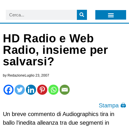
LISTA NEWSLETTER E CIRCOLARI SIT
ARCHIVIO S.I.T.
HD Radio e Web
Radio, insieme per
salvarsi?
by
Redazione
Luglio 23, 2007
Stampa 🖨
Un breve commento di Audiographics tira in
ballo l’inedita alleanza tra due segmenti in