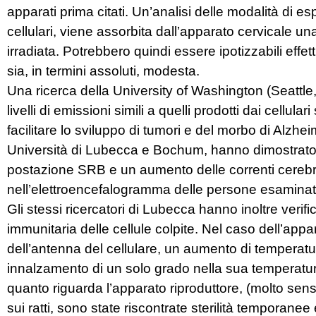
apparati prima citati. Un’analisi delle modalità di e
cellulari, viene assorbita dall’apparato cervicale una
irradiata. Potrebbero quindi essere ipotizzabili effe
sia, in termini assoluti, modesta.
Una ricerca della University of Washington (Seattle
livelli di emissioni simili a quelli prodotti dai cellul
facilitare lo sviluppo di tumori e del morbo di Alzhe
Università di Lubecca e Bochum, hanno dimostrato l
postazione SRB e un aumento delle correnti cerebra
nell’elettroencefalogramma delle persone esaminat
Gli stessi ricercatori di Lubecca hanno inoltre verif
immunitaria delle cellule colpite. Nel caso dell’appa
dell’antenna del cellulare, un aumento di temperat
innalzamento di un solo grado nella sua temperatura
quanto riguarda l’apparato riproduttore, (molto sens
sui ratti, sono state riscontrate sterilità temporane