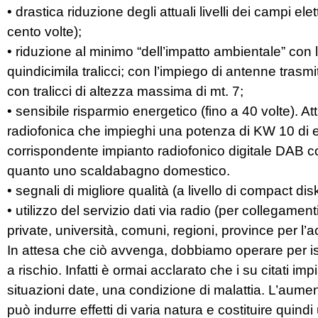
• drastica riduzione degli attuali livelli dei campi elett
cento volte);
• riduzione al minimo “dell’impatto ambientale” con l
quindicimila tralicci; con l’impiego di antenne trasm
con tralicci di altezza massima di mt. 7;
• sensibile risparmio energetico (fino a 40 volte). 
radiofonica che impieghi una potenza di KW 10 di 
corrispondente impianto radiofonico digitale DAB 
quanto uno scaldabagno domestico.
• segnali di migliore qualità (a livello di compact disk
• utilizzo del servizio dati via radio (per collegame
private, università, comuni, regioni, province per l’
In attesa che ciò avvenga, dobbiamo operare per isti
a rischio. Infatti è ormai acclarato che i su citati 
situazioni date, una condizione di malattia. L’aume
può indurre effetti di varia natura e costituire quindi 