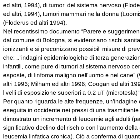
ed altri, 1994), di tumori del sistema nervoso (Flode
ed altri, 1994), tumori mammari nella donna (Loomi
(Floderus ed altri 1994).
Nel recentissimo documento “Parere e suggerimenti
dal comune di Bologna, si evidenziano rischi sanita
ionizzanti e si preconizzano possibili misure di pre
che: ..”indagini epidemiologiche di terza generazio
infantili, come pure di tumori al sistema nervoso cen
esposte, di linfoma maligno nell’uomo e nel cane” (W
altri 1996; Milham ed altri 1996; Coogan ed altri 19
livelli di esposizione superiori a 0.2 uT (microtesla)”
Per quanto riguarda le alte frequenze, un’indagine 
eseguita in occidente nei pressi di una trasmittente 
dimostrato un incremento di leucemie agli adulti (pa
significativo declino del rischio con l’aumento della
leucemia linfatica cronica). Ciò a conferma di quan