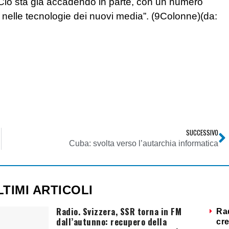
o. Ciò sta già accadendo in parte, con un numero
i nelle tecnologie dei nuovi media”. (9Colonne)(da:
SUCCESSIVO
Cuba: svolta verso l’autarchia informatica
LTIMI ARTICOLI
Radio. Svizzera, SSR torna in FM
Ra
dall’autunno: recupero della
cre