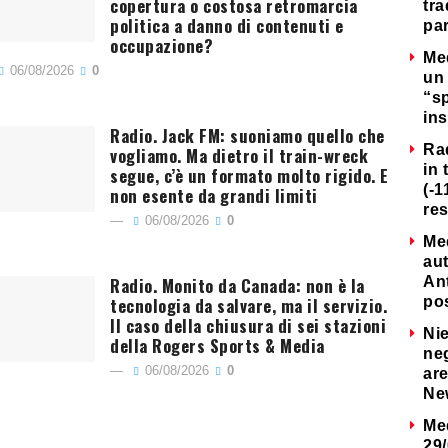
copertura o costosa retromarcia
tra
politica a danno di contenuti e
par
occupazione?
Me
06/08/2026
0
un 
“s
ins
Radio. Jack FM: suoniamo quello che
Ra
vogliamo. Ma dietro il train-wreck
in 
segue, c’è un formato molto rigido. E
(-1
non esente da grandi limiti
re
06/08/2026
0
Me
au
Radio. Monito da Canada: non è la
Ant
tecnologia da salvare, ma il servizio.
po
Il caso della chiusura di sei stazioni
Nie
della Rogers Sports & Media
neg
06/08/2026
0
are
Ne
Me
29/