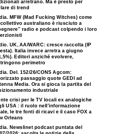
dizionali arretrano. Ma è presto per
lare di trend
dia. MFW (Mad Fucking Witches) come
collettivo australiano è riusciuto a
pegnere” radio e podcast colpendo i loro
erzionisti
dio. UK, AA/WARC: cresce raccolta (IP
testa). Italia invece arretra a giugno
1,5%). Editori anziché evolvere,
stringono perimetro
dia. Del. 152/26/CONS Agcom:
torizzato passaggio quote GEDI ad
enna Media. Ora si gioca la partita del
sizionamento industriale
nte crisi per le TV locali ex analogiche
li USA : il ruolo nell’informazione
ale, le tre fonti di ricavi e il caso FOX a
w Orleans
dia. Newslinet podcast puntata del
07/2026: ascolta le notizie della