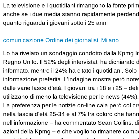
La televisione e i quotidiani rimangono la fonte prim
anche se i due media stanno rapidamente perdendo t
quanto riguarda i giovani sotto i 25 anni
comunicazione Ordine dei giornalisti Milano
Lo ha rivelato un sondaggio condotto dalla Kpmg I
Regno Unito. Il 52% degli intervistati ha dichiarato d
informato, mentre il 24% ha citato i quotidiani. Solo
informazione preferita. L’indagine mostra però notev
dalle varie fasce d’età. I giovani tra i 18 e i 25 – de
utilizzano di meno la televisione per le news (44%)
La preferenza per le notizie on-line cala però col cr
nella fascia d’età 25-34 e al 7% fra coloro che han
nell’informazione – ha commentato Sean Collins, d
azioni della Kpmg – e che vogliono rimanere compe