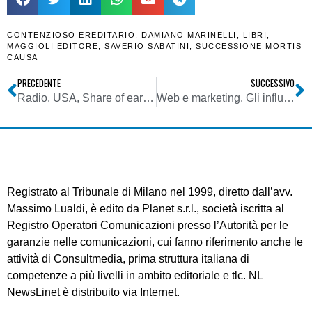
CONTENZIOSO EREDITARIO
,
DAMIANO MARINELLI
,
LIBRI
,
MAGGIOLI EDITORE
,
SAVERIO SABATINI
,
SUCCESSIONE MORTIS
CAUSA
PRECEDENTE
SUCCESSIVO
Radio. USA, Share of ear di Edison Research: a maggio 2020 streaming radio al 10% del complesso. Mai visto prima
Web e marketing. Gli influencer sono i nuovi media? Per Filmedia sì: nuova concessionaria ad hoc. Collaborazione con Selection per una Goleador in onore del Tricolore
Registrato al Tribunale di Milano nel 1999, diretto dall’avv.
Massimo Lualdi, è edito da Planet s.r.l., società iscritta al
Registro Operatori Comunicazioni presso l’Autorità per le
garanzie nelle comunicazioni, cui fanno riferimento anche le
attività di Consultmedia, prima struttura italiana di
competenze a più livelli in ambito editoriale e tlc. NL
NewsLinet è distribuito via Internet.