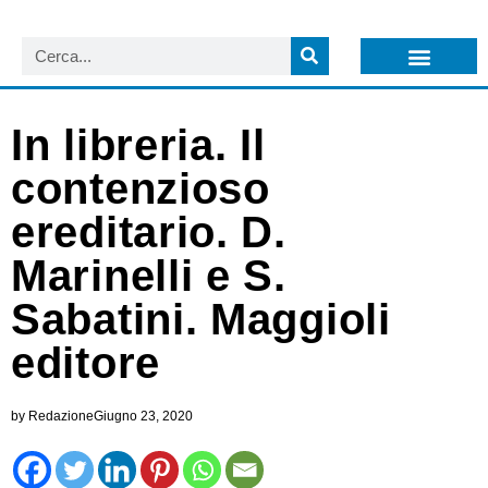
LISTA NEWSLETTER E CIRCOLARI SIT
ARCHIVIO S.I.T.
In libreria. Il
contenzioso
ereditario. D.
Marinelli e S.
Sabatini. Maggioli
editore
by
Redazione
Giugno 23, 2020