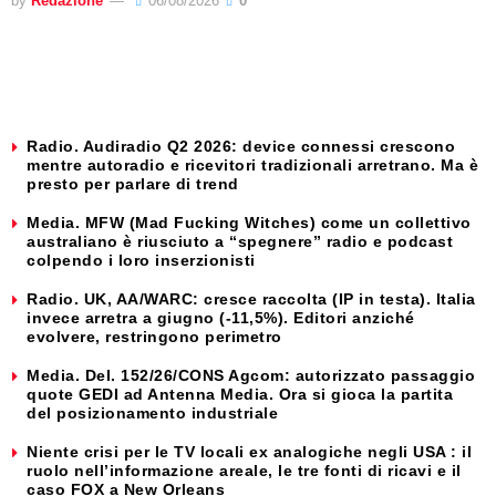
by
Redazione
06/08/2026
0
Radio. Audiradio Q2 2026: device connessi crescono
mentre autoradio e ricevitori tradizionali arretrano. Ma è
presto per parlare di trend
Media. MFW (Mad Fucking Witches) come un collettivo
australiano è riusciuto a “spegnere” radio e podcast
colpendo i loro inserzionisti
Radio. UK, AA/WARC: cresce raccolta (IP in testa). Italia
invece arretra a giugno (-11,5%). Editori anziché
evolvere, restringono perimetro
Media. Del. 152/26/CONS Agcom: autorizzato passaggio
quote GEDI ad Antenna Media. Ora si gioca la partita
del posizionamento industriale
Niente crisi per le TV locali ex analogiche negli USA : il
ruolo nell’informazione areale, le tre fonti di ricavi e il
caso FOX a New Orleans