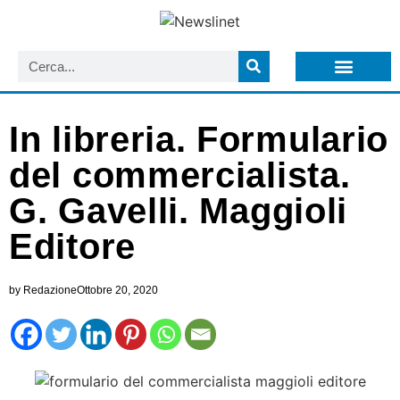
LISTA NEWSLETTER E CIRCOLARI SIT
ARCHIVIO S.I.T.
In libreria. Formulario
del commercialista.
G. Gavelli. Maggioli
Editore
by
Redazione
Ottobre 20, 2020