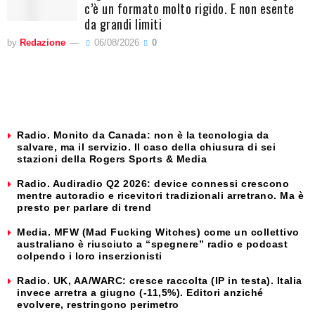
c’è un formato molto rigido. E non esente
da grandi limiti
by
Redazione
06/08/2026
0
Radio. Monito da Canada: non è la tecnologia da
salvare, ma il servizio. Il caso della chiusura di sei
stazioni della Rogers Sports & Media
Radio. Audiradio Q2 2026: device connessi crescono
mentre autoradio e ricevitori tradizionali arretrano. Ma è
presto per parlare di trend
Media. MFW (Mad Fucking Witches) come un collettivo
australiano è riusciuto a “spegnere” radio e podcast
colpendo i loro inserzionisti
Radio. UK, AA/WARC: cresce raccolta (IP in testa). Italia
invece arretra a giugno (-11,5%). Editori anziché
evolvere, restringono perimetro