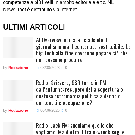
competenze a più livelli in ambito editoriale e tlc. NL
NewsLinet è distribuito via Internet.
ULTIMI ARTICOLI
AI Overview: non sta uccidendo il
giornalismo ma il contenuto sostituibile. Le
big tech alla fine dovranno pagare ciò che
non possono produrre
by
Redazione
08/08/2026
0
Radio. Svizzera, SSR torna in FM
dall’autunno: recupero della copertura o
costosa retromarcia politica a danno di
contenuti e occupazione?
by
Redazione
06/08/2026
0
Radio. Jack FM: suoniamo quello che
vogliamo. Ma dietro il train-wreck segue,