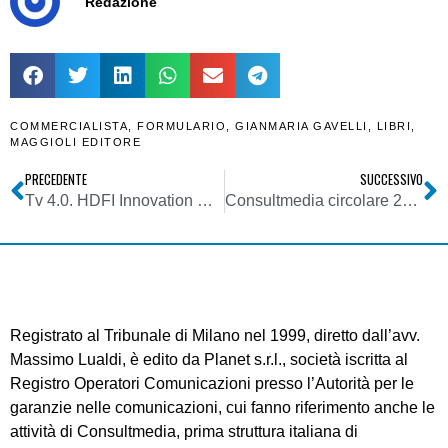
Redazione
COMMERCIALISTA
,
FORMULARIO
,
GIANMARIA GAVELLI
,
LIBRI
,
MAGGIOLI EDITORE
PRECEDENTE
SUCCESSIVO
Tv 4.0. HDFI Innovation Day diventa virtuale: in streaming il 6/11. Tra gli argomenti: 5G broadcast, tv lineare IP, NGA e uso IA nella distribuzione tv
Consultmedia circolare 20102020 su apertura termini per domande credito d’imposta servizi digitali ex DPCM 04 08 2020 e art. 190 DL 34-2020
Registrato al Tribunale di Milano nel 1999, diretto dall’avv.
Massimo Lualdi, è edito da Planet s.r.l., società iscritta al
Registro Operatori Comunicazioni presso l’Autorità per le
garanzie nelle comunicazioni, cui fanno riferimento anche le
attività di Consultmedia, prima struttura italiana di