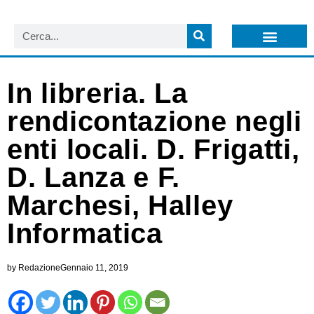
LISTA NEWSLETTER E CIRCOLARI SIT
ARCHIVIO S.I.T.
In libreria. La
rendicontazione negli
enti locali. D. Frigatti,
D. Lanza e F.
Marchesi, Halley
Informatica
by
Redazione
Gennaio 11, 2019