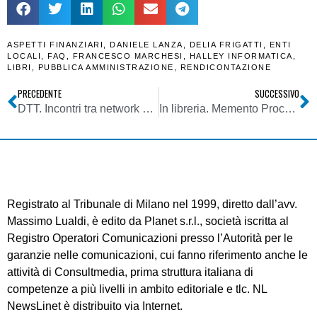
ASPETTI FINANZIARI
,
DANIELE LANZA
,
DELIA FRIGATTI
,
ENTI
LOCALI
,
FAQ
,
FRANCESCO MARCHESI
,
HALLEY INFORMATICA
,
LIBRI
,
PUBBLICA AMMINISTRAZIONE
,
RENDICONTAZIONE
PRECEDENTE
SUCCESSIVO
DTT. Incontri tra network provider per la costituzione di consorzi di nuovi operatori di rete T2 areali in vista delle nuove scadenze fissate dalla L. 145/2018
In libreria. Memento Procedura Penale. Aa. Vv. Giuffre’
Registrato al Tribunale di Milano nel 1999, diretto dall’avv.
Massimo Lualdi, è edito da Planet s.r.l., società iscritta al
Registro Operatori Comunicazioni presso l’Autorità per le
garanzie nelle comunicazioni, cui fanno riferimento anche le
attività di Consultmedia, prima struttura italiana di
competenze a più livelli in ambito editoriale e tlc. NL
NewsLinet è distribuito via Internet.