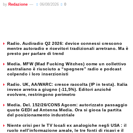
by
Redazione
06/08/2026
0
Radio. Audiradio Q2 2026: device connessi crescono
mentre autoradio e ricevitori tradizionali arretrano. Ma è
presto per parlare di trend
Media. MFW (Mad Fucking Witches) come un collettivo
australiano è riusciuto a “spegnere” radio e podcast
colpendo i loro inserzionisti
Radio. UK, AA/WARC: cresce raccolta (IP in testa). Italia
invece arretra a giugno (-11,5%). Editori anziché
evolvere, restringono perimetro
Media. Del. 152/26/CONS Agcom: autorizzato passaggio
quote GEDI ad Antenna Media. Ora si gioca la partita
del posizionamento industriale
Niente crisi per le TV locali ex analogiche negli USA : il
ruolo nell’informazione areale, le tre fonti di ricavi e il