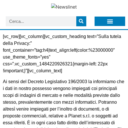
LISTA NEWSLETTER E CIRCOLARI SIT
ARCHIVIO S.I.T.
[vc_row][vc_column][vc_custom_heading text=”Sulla tutela
della Privacy:”
font_container=”tag:h4|text_align:left|color:%23000000″
use_theme_fonts=”yes”
css=”.vc_custom_1484220926321{margin-left: 22px
!important;}”][vc_column_text]
Ai sensi del Decreto Legislativo 196/2003 la informiamo che
i dati in nostro possesso vengono impiegati coi principali
scopi di indagini di mercato e nelle modalità previste dallo
stesso, prevalentemente con mezzi informatici. Potranno
altresì venire impiegati per l’inoltro di documenti, o di
proposte commerciali, relative a Planet s.r.l. o soggetti ad
essa riferiti. È in ogni caso fatto diritto dell’interessato di