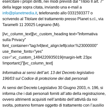
esercitare i propri diritti, nei modi previsti dal “Titolo II art. 7”
della legge sopra citata, inviando una e-mail a
info@planetmedia.it
, telefonando allo 0331593377 o
scrivendo al Titolare del trattamento presso Planet s.r.l., via
Taramelli 11 20025 Legnano (Mi).
[/vc_column_text][vc_custom_heading text=”Informativa
sulla Privacy”
font_container=”tag:h4|text_align:left|color:%23000000″
use_theme_fonts=”yes”
css=”.vc_custom_1484220935019{margin-left: 23px
!important;}”][vc_column_text]
Informativa ai sensi dell’art. 13 del Decreto legislativo
196/03 sul Codice di protezione dei dati personali
Ai sensi del Decreto Legislativo 30 Giugno 2003, n. 196, si
informa che i dati personali forniti all’atto della registrazione,
ovvero altrimenti acquisiti nell’ambito dell’attività da noi
svolta, potranno formare oggetto di trattamento con l’ausilio