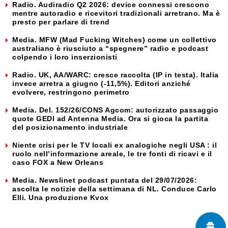
Radio. Audiradio Q2 2026: device connessi crescono
mentre autoradio e ricevitori tradizionali arretrano. Ma è
presto per parlare di trend
Media. MFW (Mad Fucking Witches) come un collettivo
australiano è riusciuto a “spegnere” radio e podcast
colpendo i loro inserzionisti
Radio. UK, AA/WARC: cresce raccolta (IP in testa). Italia
invece arretra a giugno (-11,5%). Editori anziché
evolvere, restringono perimetro
Media. Del. 152/26/CONS Agcom: autorizzato passaggio
quote GEDI ad Antenna Media. Ora si gioca la partita
del posizionamento industriale
Niente crisi per le TV locali ex analogiche negli USA : il
ruolo nell’informazione areale, le tre fonti di ricavi e il
caso FOX a New Orleans
Media. Newslinet podcast puntata del 29/07/2026:
ascolta le notizie della settimana di NL. Conduce Carlo
Elli. Una produzione Kvox