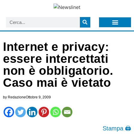
LISTA NEWSLETTER E CIRCOLARI SIT
ARCHIVIO S.I.T.
Internet e privacy:
essere intercettati
non è obbligatorio.
Caso mai è vietato
by
Redazione
Ottobre 9, 2009
Stampa 🖨