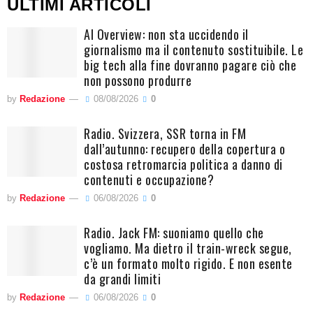
ULTIMI ARTICOLI
AI Overview: non sta uccidendo il
giornalismo ma il contenuto sostituibile. Le
big tech alla fine dovranno pagare ciò che
non possono produrre
by
Redazione
08/08/2026
0
Radio. Svizzera, SSR torna in FM
dall’autunno: recupero della copertura o
costosa retromarcia politica a danno di
contenuti e occupazione?
by
Redazione
06/08/2026
0
Radio. Jack FM: suoniamo quello che
vogliamo. Ma dietro il train-wreck segue,
c’è un formato molto rigido. E non esente
da grandi limiti
by
Redazione
06/08/2026
0