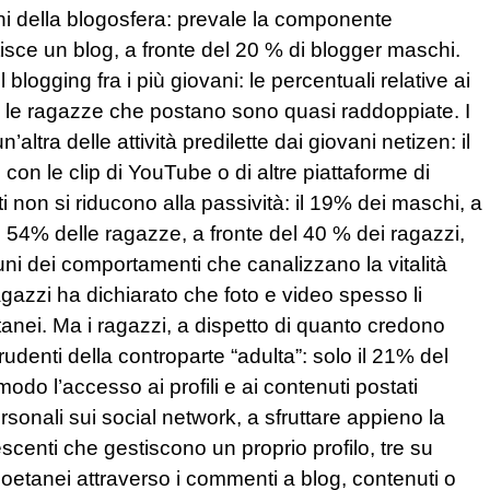
ni della blogosfera: prevale la componente
isce un blog, a fronte del 20 % di blogger maschi.
blogging fra i più giovani: le percentuali relative ai
e le ragazze che postano sono quasi raddoppiate. I
altra delle attività predilette dai giovani netizen: il
e con le clip di YouTube o di altre piattaforme di
 non si riducono alla passività: il 19% dei maschi, a
l 54% delle ragazze, a fronte del 40 % dei ragazzi,
uni dei comportamenti che canalizzano la vitalità
gazzi ha dichiarato che foto e video spesso li
tanei. Ma i ragazzi, a dispetto di quanto credono
prudenti della controparte “adulta”: solo il 21% del
odo l’accesso ai profili e ai contenuti postati
sonali sui social network, a sfruttare appieno la
lescenti che gestiscono un proprio profilo, tre su
coetanei attraverso i commenti a blog, contenuti o