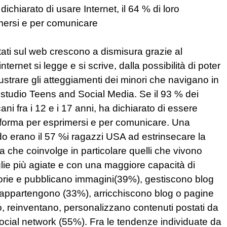
dichiarato di usare Internet, il 64 % di loro
mersi e per comunicare
stati sul web crescono a dismisura grazie al
nternet si legge e si scrive, dalla possibilità di poter
llustrare gli atteggiamenti dei minori che navigano in
o studio Teens and Social Media. Se il 93 % dei
ani fra i 12 e i 17 anni, ha dichiarato di essere
taforma per esprimersi e per comunicare. Una
ndo erano il 57 %i ragazzi USA ad estrinsecare la
za che coinvolge in particolare quelli che vivono
miglie più agiate e con una maggiore capacità di
rie e pubblicano immagini(39%), gestiscono blog
i appartengono (33%), arricchiscono blog o pagine
no, reinventano, personalizzano contenuti postati da
 social network (55%). Fra le tendenze individuate da