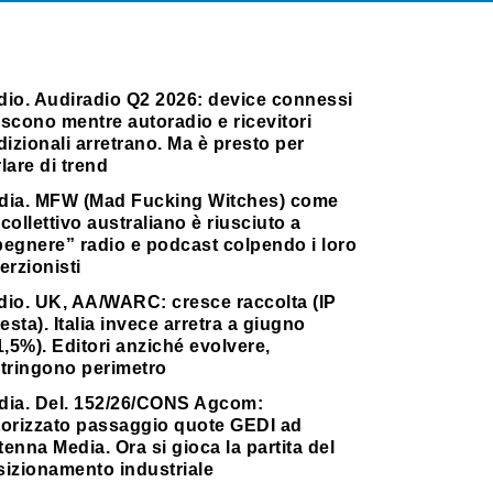
dio. Audiradio Q2 2026: device connessi
scono mentre autoradio e ricevitori
dizionali arretrano. Ma è presto per
lare di trend
dia. MFW (Mad Fucking Witches) come
collettivo australiano è riusciuto a
pegnere” radio e podcast colpendo i loro
erzionisti
dio. UK, AA/WARC: cresce raccolta (IP
testa). Italia invece arretra a giugno
1,5%). Editori anziché evolvere,
stringono perimetro
dia. Del. 152/26/CONS Agcom:
torizzato passaggio quote GEDI ad
enna Media. Ora si gioca la partita del
sizionamento industriale