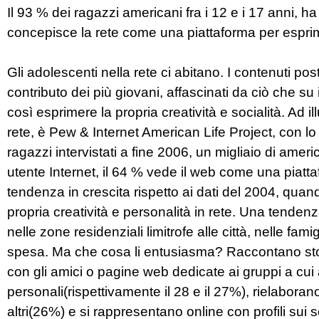
Il 93 % dei ragazzi americani fra i 12 e i 17 anni, ha 
concepisce la rete come una piattaforma per espri
Gli adolescenti nella rete ci abitano. I contenuti po
contributo dei più giovani, affascinati da ciò che su i
così esprimere la propria creatività e socialità. Ad i
rete, è Pew & Internet American Life Project, con l
ragazzi intervistati a fine 2006, un migliaio di americ
utente Internet, il 64 % vede il web come una piat
tendenza in crescita rispetto ai dati del 2004, qua
propria creatività e personalità in rete. Una tenden
nelle zone residenziali limitrofe alle città, nelle fa
spesa. Ma che cosa li entusiasma? Raccontano sto
con gli amici o pagine web dedicate ai gruppi a cu
personali(rispettivamente il 28 e il 27%), rielabora
altri(26%) e si rappresentano online con profili sui