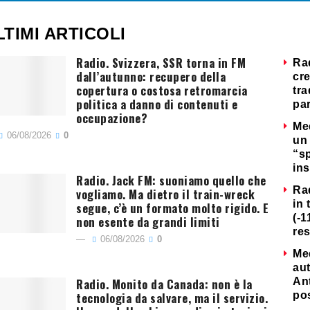
LTIMI ARTICOLI
Radio. Svizzera, SSR torna in FM
Ra
dall’autunno: recupero della
cre
copertura o costosa retromarcia
tra
politica a danno di contenuti e
par
occupazione?
Me
06/08/2026
0
un 
“s
ins
Radio. Jack FM: suoniamo quello che
Ra
vogliamo. Ma dietro il train-wreck
in 
segue, c’è un formato molto rigido. E
(-1
non esente da grandi limiti
re
06/08/2026
0
Me
au
Radio. Monito da Canada: non è la
Ant
tecnologia da salvare, ma il servizio.
po