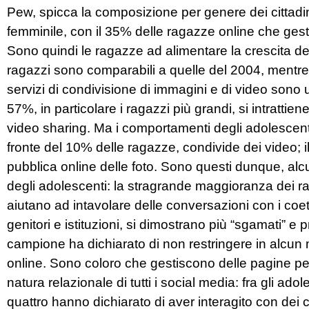
Pew, spicca la composizione per genere dei cittadi
femminile, con il 35% delle ragazze online che gest
Sono quindi le ragazze ad alimentare la crescita del 
ragazzi sono comparabili a quelle del 2004, mentr
servizi di condivisione di immagini e di video sono un’
57%, in particolare i ragazzi più grandi, si intrattien
video sharing. Ma i comportamenti degli adolescenti
fronte del 10% delle ragazze, condivide dei video; i
pubblica online delle foto. Sono questi dunque, alc
degli adolescenti: la stragrande maggioranza dei ra
aiutano ad intavolare delle conversazioni con i coe
genitori e istituzioni, si dimostrano più “sgamati” e 
campione ha dichiarato di non restringere in alcun m
online. Sono coloro che gestiscono delle pagine per
natura relazionale di tutti i social media: fra gli ado
quattro hanno dichiarato di aver interagito con dei 