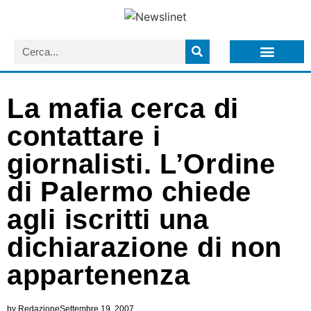
LISTA NEWSLETTER E CIRCOLARI SIT
ARCHIVIO S.I.T.
La mafia cerca di
contattare i
giornalisti. L’Ordine
di Palermo chiede
agli iscritti una
dichiarazione di non
appartenenza
by
Redazione
Settembre 19, 2007