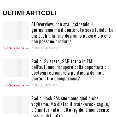
ULTIMI ARTICOLI
AI Overview: non sta uccidendo il
giornalismo ma il contenuto sostituibile. Le
big tech alla fine dovranno pagare ciò che
non possono produrre
by
Redazione
08/08/2026
0
Radio. Svizzera, SSR torna in FM
dall’autunno: recupero della copertura o
costosa retromarcia politica a danno di
contenuti e occupazione?
by
Redazione
06/08/2026
0
Radio. Jack FM: suoniamo quello che
vogliamo. Ma dietro il train-wreck segue,
c’è un formato molto rigido. E non esente
da grandi limiti