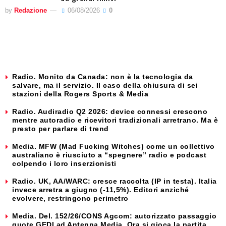
by
Redazione
06/08/2026
0
Radio. Monito da Canada: non è la tecnologia da
salvare, ma il servizio. Il caso della chiusura di sei
stazioni della Rogers Sports & Media
Radio. Audiradio Q2 2026: device connessi crescono
mentre autoradio e ricevitori tradizionali arretrano. Ma è
presto per parlare di trend
Media. MFW (Mad Fucking Witches) come un collettivo
australiano è riusciuto a “spegnere” radio e podcast
colpendo i loro inserzionisti
Radio. UK, AA/WARC: cresce raccolta (IP in testa). Italia
invece arretra a giugno (-11,5%). Editori anziché
evolvere, restringono perimetro
Media. Del. 152/26/CONS Agcom: autorizzato passaggio
quote GEDI ad Antenna Media. Ora si gioca la partita